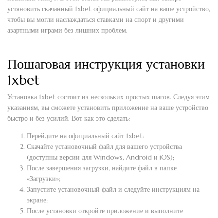
установить скачанный 1xbet официальный сайт на ваше устройство,
чтобы вы могли наслаждаться ставками на спорт и другими
азартными играми без лишних проблем.
Пошаговая инструкция установки
1xbet
Установка 1xbet состоит из нескольких простых шагов. Следуя этим
указаниям, вы сможете установить приложение на ваше устройство
быстро и без усилий. Вот как это сделать:
Перейдите на официальный сайт 1xbet:
Скачайте установочный файл для вашего устройства
(доступны версии для Windows, Android и iOS);
После завершения загрузки, найдите файл в папке
«Загрузки»;
Запустите установочный файл и следуйте инструкциям на
экране;
После установки откройте приложение и выполните