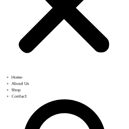
Home
About Us
Shop
Contact