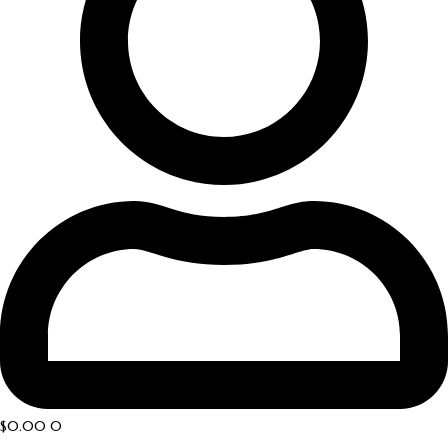
$
0.00
0