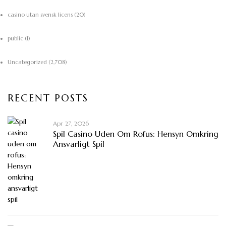
casino utan svensk licens
(20)
public
(1)
Uncategorized
(2,708)
RECENT POSTS
Apr 27, 2026
Spil Casino Uden Om Rofus: Hensyn Omkring
Ansvarligt Spil