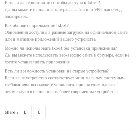
Есть ли альтернативные способы доступа к 1xbet?
Да, вы можете использовать зеркала сайта или VPN для обхода
блокировок.
Как обновить приложение 1xbet?
Обновления доступны в разделе загрузок на официальном сайте
или в магазине приложений вашего устройства.
Можно ли использовать 1xbet без установки приложения?
Да, вы можете использовать веб-версию сайта в браузере, если не
хотите устанавливать приложение.
Есть ли возможность установки на старые устройства?
Если ваше устройство соответствует минимальным системным
требованиям, вы сможете установить приложение, однако
рекомендуется использовать более современные устройства.
Share :