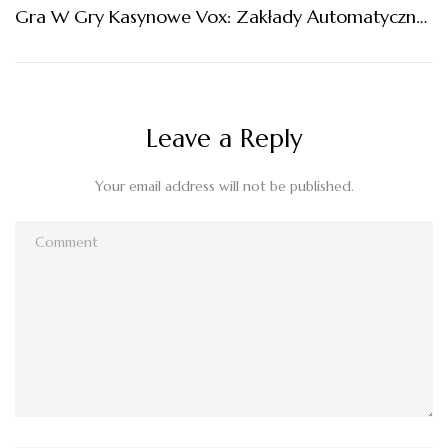
Gra W Gry Kasynowe Vox: Zakłady Automatyczne Na Szczycie Popularności
Leave a Reply
Your email address will not be published.