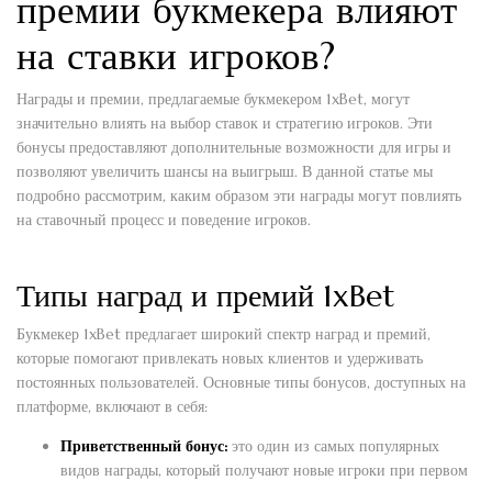
премии букмекера влияют
на ставки игроков?
Награды и премии, предлагаемые букмекером 1xBet, могут
значительно влиять на выбор ставок и стратегию игроков. Эти
бонусы предоставляют дополнительные возможности для игры и
позволяют увеличить шансы на выигрыш. В данной статье мы
подробно рассмотрим, каким образом эти награды могут повлиять
на ставочный процесс и поведение игроков.
Типы наград и премий 1xBet
Букмекер 1xBet предлагает широкий спектр наград и премий,
которые помогают привлекать новых клиентов и удерживать
постоянных пользователей. Основные типы бонусов, доступных на
платформе, включают в себя:
Приветственный бонус:
это один из самых популярных
видов награды, который получают новые игроки при первом