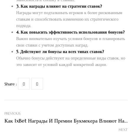
3. Как награды влияют на стратегии ставок?
Награды могут подталкивать игроков к более рискованным
ставкам и способствовать изменению их стратегического
подхода.
4. Как повысить эффективность использования бонусов?
Важно внимательно изучать условия бонусов и планировать
свои ставки с учетом доступных наград.
5. Действуют ли бонусы на всех типах ставок?
Обычно бонусы действуют на определенные виды ставок, но
это зависит от условий каждой конкретной акции.
Share :
PREVIOUS
Как 1xBet Награды И Премии Букмекера Влияют На Ставки Игроков?
NEXT