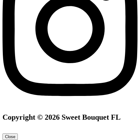
Copyright © 2026 Sweet Bouquet FL
Close