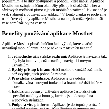
populárním, a to díky dostupnosti a pohodlí, které nabízí. Aplikace
Mostbet umožňuje hráčům okamžitý přístup k široké škále her a
sázkových možností přímo z jejich mobilního zařízení. Jak snadné je
však stáhnout a používat tuto aplikaci? V tomto článku se podíváme
na klíčové výhody aplikace Mostbet a na to, jak může zjednodušit
vaše herní zážitky na cestách.
Benefity používání aplikace Mostbet
Aplikace Mostbet přináší hráčům řadu výhod, které značně
usnadňují mobilní hraní. Zde je několik z hlavních benefitů:
Jednoduché uživatelské rozhraní:
Aplikace je navržena tak,
aby byla intuitivní, což usnadňuje navigaci i novým
uživatelům.
Rychlý přístup k hrám:
Hráči mohou okamžitě začít hrát,
což zvyšuje jejich pohodlí a zábavu.
Pravidelné aktualizace:
Aplikace je pravidelně
aktualizována s novými funkcemi a hrami, což drží hráče v
úžasu.
Exkluzivní bonusy:
Uživatelé aplikace často získávají
speciální nabídky a bonusy, které nejsou dostupné na
webových stránkách.
Podpora více platforem:
Aplikace je dostupná pro různé
operační systémy, což zajišťuje širokou dostupnost pro