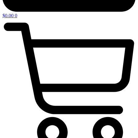
$
0.00
0