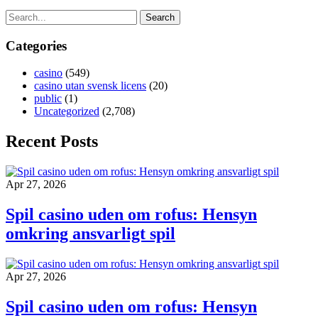
Search
Categories
casino
(549)
casino utan svensk licens
(20)
public
(1)
Uncategorized
(2,708)
Recent Posts
Apr 27, 2026
Spil casino uden om rofus: Hensyn
omkring ansvarligt spil
Apr 27, 2026
Spil casino uden om rofus: Hensyn