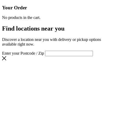
Your Order
No products in the cart.
Find locations near you
Discover a location near you with delivery or pickup options
available right now.
Enter your Postcode / Zip