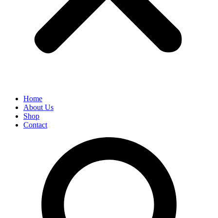
Home
About Us
Shop
Contact