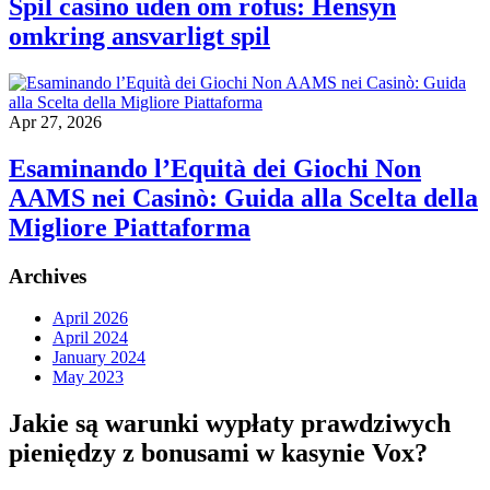
Spil casino uden om rofus: Hensyn
omkring ansvarligt spil
Apr 27, 2026
Esaminando l’Equità dei Giochi Non
AAMS nei Casinò: Guida alla Scelta della
Migliore Piattaforma
Archives
April 2026
April 2024
January 2024
May 2023
Jakie są warunki wypłaty prawdziwych
pieniędzy z bonusami w kasynie Vox?