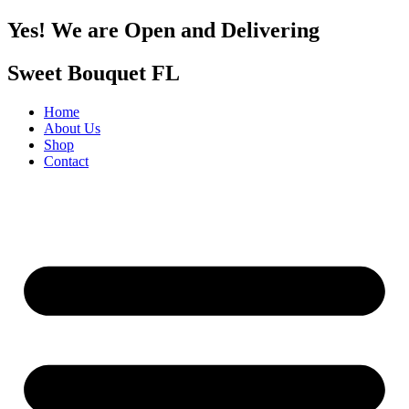
Yes! We are Open and Delivering
Sweet Bouquet FL
Home
About Us
Shop
Contact