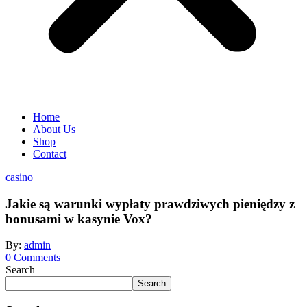
Home
About Us
Shop
Contact
casino
Jakie są warunki wypłaty prawdziwych pieniędzy z
bonusami w kasynie Vox?
By:
admin
0
Comments
Search
Search