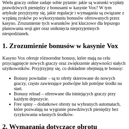
Wielu graczy online zadaje sobie pytanie: jakie są warunki wypłaty
prawdziwych pieniędzy z bonusami w kasynie Vox? W tym
artykule przyjrzymy się, jakie regulacje i wymagania są związane z
wypłatą zysków po wykorzystaniu bonusów oferowanych przez
kasyno. Zrozumienie tych warunków jest kluczowe dla lepszego
planowania sesji gier oraz uniknięcia nieprzyjemnych
niespodzianek.
1. Zrozumienie bonusów w kasynie Vox
Kasyno Vox oferuje różnorodne bonusy, które mają na celu
przyciągnięcie nowych graczy oraz zwiększenie aktywności stałych
użytkowników. Przyjrzyjmy się, co dokładnie obejmują te bonusy:
Bonusy powitalne – są to oferty skierowane do nowych
graczy, często zawierające podwójne lub potrójne środki na
start.
Bonusy reload – oferowane dla istniejących graczy przy
każdym depozycie.
Free spiny – dodatkowe obroty na wybranych automatach,
które pozwalają na wygranie prawdziwych pieniędzy bez
ryzykowania własnych środków.
2. Wymagania dotyczące obrotu