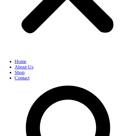
Home
About Us
Shop
Contact