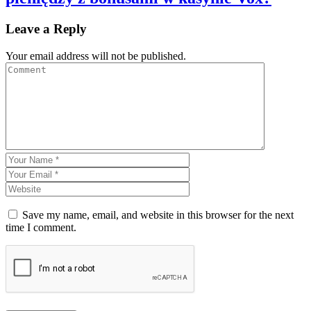
Leave a Reply
Your email address will not be published.
Save my name, email, and website in this browser for the next
time I comment.