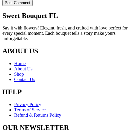
Sweet Bouquet FL
Say it with flowers! Elegant, fresh, and crafted with love perfect for
every special moment. Each bouquet tells a story make yours
unforgettable.
ABOUT US
Home
About Us
Shop
Contact Us
HELP
Privacy Policy
Terms of Service
Refund & Returns Policy
OUR NEWSLETTER