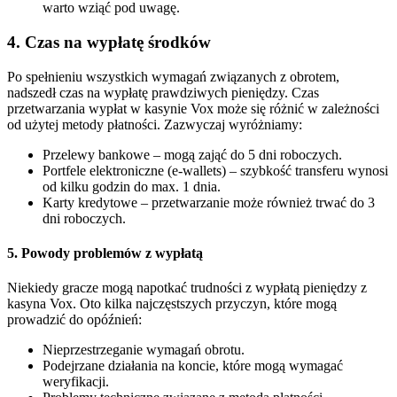
warto wziąć pod uwagę.
4. Czas na wypłatę środków
Po spełnieniu wszystkich wymagań związanych z obrotem,
nadszedł czas na wypłatę prawdziwych pieniędzy. Czas
przetwarzania wypłat w kasynie Vox może się różnić w zależności
od użytej metody płatności. Zazwyczaj wyróżniamy:
Przelewy bankowe – mogą zająć do 5 dni roboczych.
Portfele elektroniczne (e-wallets) – szybkość transferu wynosi
od kilku godzin do max. 1 dnia.
Karty kredytowe – przetwarzanie może również trwać do 3
dni roboczych.
5. Powody problemów z wypłatą
Niekiedy gracze mogą napotkać trudności z wypłatą pieniędzy z
kasyna Vox. Oto kilka najczęstszych przyczyn, które mogą
prowadzić do opóźnień:
Nieprzestrzeganie wymagań obrotu.
Podejrzane działania na koncie, które mogą wymagać
weryfikacji.