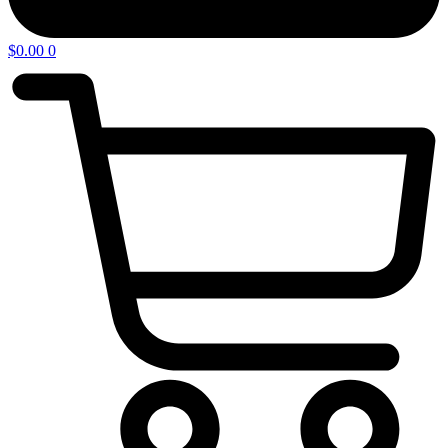
$
0.00
0