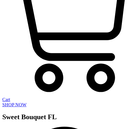
Cart
SHOP NOW
Sweet Bouquet FL