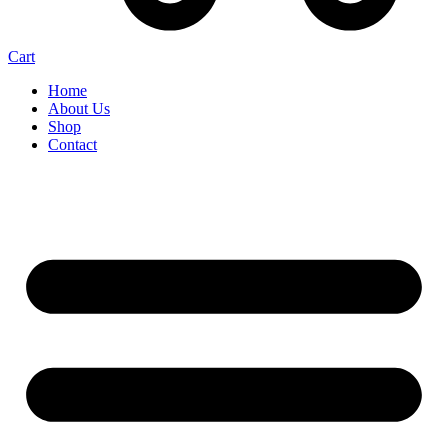
Cart
Home
About Us
Shop
Contact