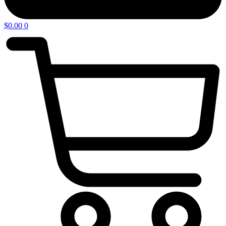
$
0.00
0