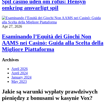
Spil casino uden om rofus: Hensyn
omkring ansvarligt spil
Apr 27, 2026
Esaminando l’Equità dei Giochi Non
AAMS nei Casinò: Guida alla Scelta della
Migliore Piattaforma
Archives
April 2026
April 2024
January 2024
May 2023
Jakie są warunki wypłaty prawdziwych
pieniędzy z bonusami w kasynie Vox?