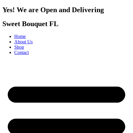
Yes! We are Open and Delivering
Sweet Bouquet FL
Home
About Us
Shop
Contact