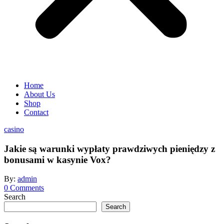
Home
About Us
Shop
Contact
casino
Jakie są warunki wypłaty prawdziwych pieniędzy z
bonusami w kasynie Vox?
By:
admin
0
Comments
Search
Search