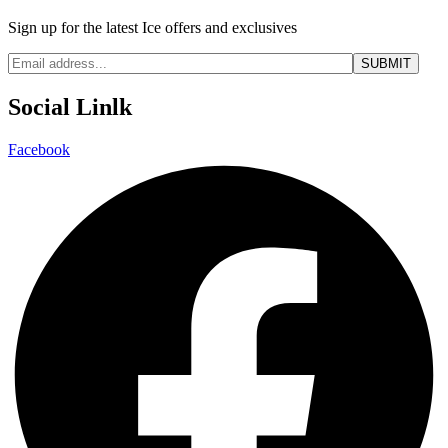
Sign up for the latest Ice offers and exclusives
Social Linlk
Facebook