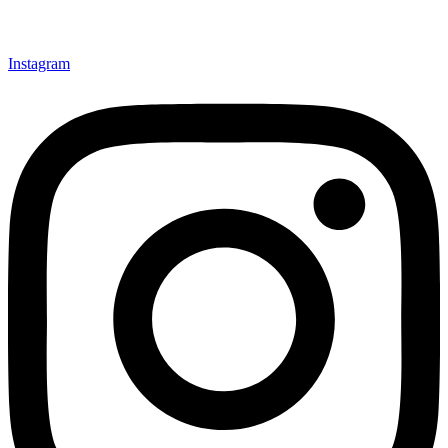
Instagram