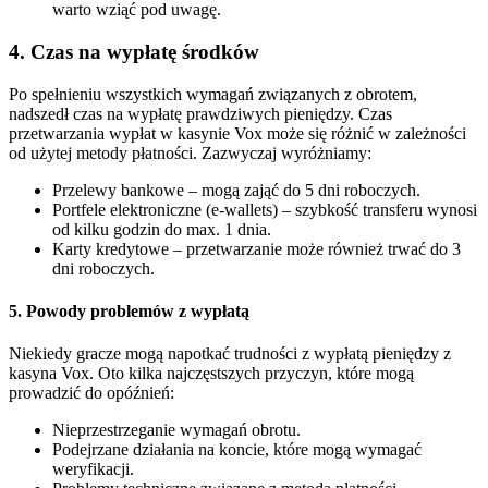
warto wziąć pod uwagę.
4. Czas na wypłatę środków
Po spełnieniu wszystkich wymagań związanych z obrotem,
nadszedł czas na wypłatę prawdziwych pieniędzy. Czas
przetwarzania wypłat w kasynie Vox może się różnić w zależności
od użytej metody płatności. Zazwyczaj wyróżniamy:
Przelewy bankowe – mogą zająć do 5 dni roboczych.
Portfele elektroniczne (e-wallets) – szybkość transferu wynosi
od kilku godzin do max. 1 dnia.
Karty kredytowe – przetwarzanie może również trwać do 3
dni roboczych.
5. Powody problemów z wypłatą
Niekiedy gracze mogą napotkać trudności z wypłatą pieniędzy z
kasyna Vox. Oto kilka najczęstszych przyczyn, które mogą
prowadzić do opóźnień:
Nieprzestrzeganie wymagań obrotu.
Podejrzane działania na koncie, które mogą wymagać
weryfikacji.