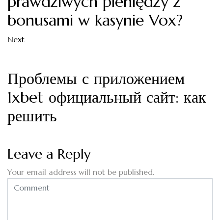
prawdziwych pieniędzy z
bonusami w kasynie Vox?
Next
Проблемы с приложением
1xbet официальный сайт: как
решить
Leave a Reply
Your email address will not be published.