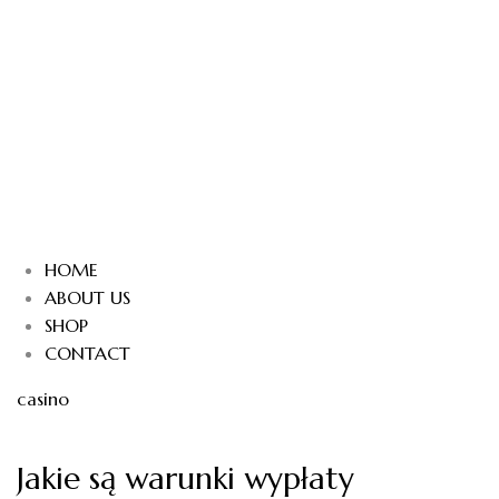
HOME
ABOUT US
SHOP
CONTACT
casino
Jakie są warunki wypłaty