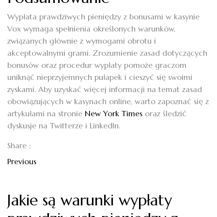
Wypłata prawdziwych pieniędzy z bonusami w kasynie
Vox wymaga spełnienia określonych warunków,
związanych głównie z wymogami obrotu i
akceptowalnymi grami. Zrozumienie zasad dotyczących
bonusów oraz procedur wypłaty pomoże graczom
uniknąć nieprzyjemnych pułapek i cieszyć się swoimi
zyskami. Aby uzyskać więcej informacji na temat zasad
obowiązujących w kasynach online, warto zapoznać się z
artykułami na stronie
New York Times
oraz śledzić
dyskusje na Twitterze i LinkedIn.
Share :
Previous
Jakie są warunki wypłaty