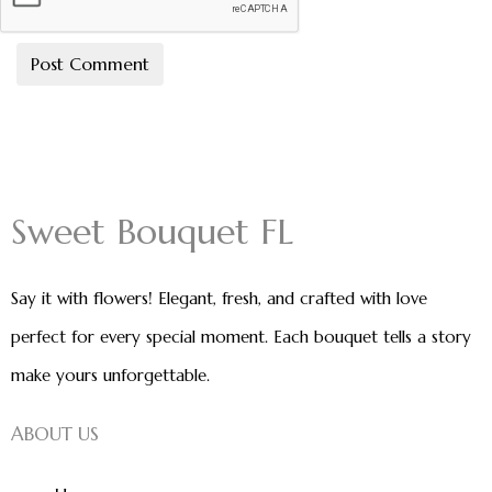
Sweet Bouquet FL
Say it with flowers! Elegant, fresh, and crafted with love
perfect for every special moment. Each bouquet tells a story
make yours unforgettable.
ABOUT US