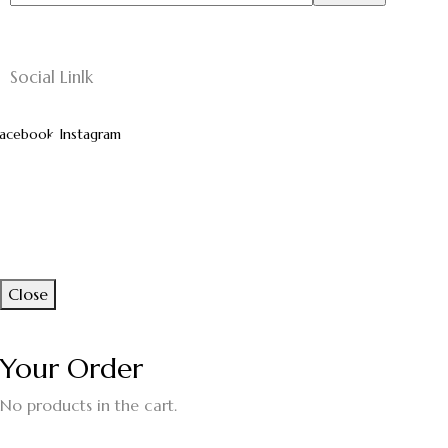
Social Linlk
Facebook
Instagram
Copyright © 2026 Sweet Bouquet FL
Close
Your Order
No products in the cart.