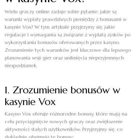
Wielu graczy online zadaje sobie pytanie: jakie są
warunki wypłaty prawdziwych pieniędzy z bonusami w
kasynie Vox? W tym artykule przyjrzymy się, jakie
regulacje i wymagania są związane z wypłatą zysków po
wykorzystaniu bonusów oferowanych przez kasyno.
Zrozumienie tych warunków jest kluczowe dla lepszego
planowania sesji gier oraz uniknięcia nieprzyjemnych
niespodzianek.
1. Zrozumienie bonusów w
kasynie Vox
Kasyno Vox oferuje różnorodne bonusy, które mają na
celu przyciągnięcie nowych graczy oraz zwiększenie
aktywności stałych użytkowników. Przyjrzyjmy się, co
dokładnie obejmują te bonusy: