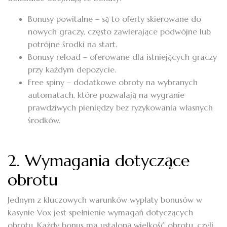
Bonusy powitalne – są to oferty skierowane do
nowych graczy, często zawierające podwójne lub
potrójne środki na start.
Bonusy reload – oferowane dla istniejących graczy
przy każdym depozycie.
Free spiny – dodatkowe obroty na wybranych
automatach, które pozwalają na wygranie
prawdziwych pieniędzy bez ryzykowania własnych
środków.
2. Wymagania dotyczące
obrotu
Jednym z kluczowych warunków wypłaty bonusów w
kasynie Vox jest spełnienie wymagań dotyczących
obrotu. Każdy bonus ma ustaloną wielkość obrotu, czyli