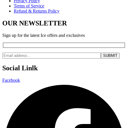
Privacy Policy
Terms of Service
Refund & Returns Policy
OUR NEWSLETTER
Sign up for the latest Ice offers and exclusives
Social Linlk
Facebook