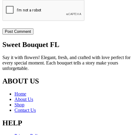
Sweet Bouquet FL
Say it with flowers! Elegant, fresh, and crafted with love perfect for
every special moment. Each bouquet tells a story make yours
unforgettable.
ABOUT US
Home
About Us
Shop
Contact Us
HELP