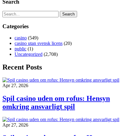
Search
Search
Categories
casino
(549)
casino utan svensk licens
(20)
public
(1)
Uncategorized
(2,708)
Recent Posts
Apr 27, 2026
Spil casino uden om rofus: Hensyn
omkring ansvarligt spil
Apr 27, 2026