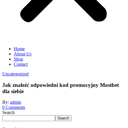
Home
About Us
Shop
Contact
Uncategorized
Jak znaleźć odpowiedni kod promocyjny Mostbet
dla siebie
By:
admin
0
Comments
Search
Search