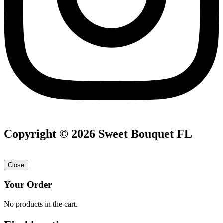
Copyright © 2026 Sweet Bouquet FL
Close
Your Order
No products in the cart.