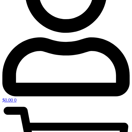
$
0.00
0