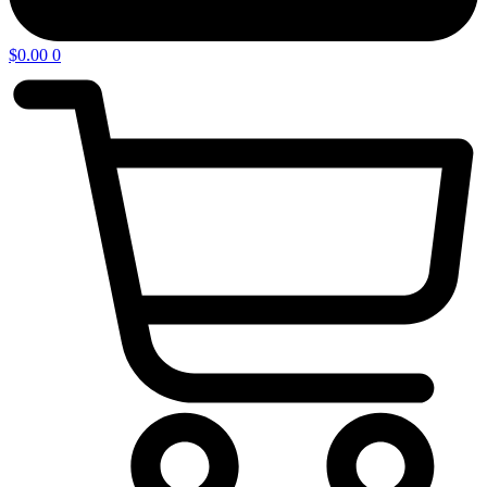
$
0.00
0