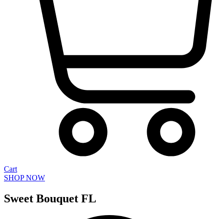
Cart
SHOP NOW
Sweet Bouquet FL