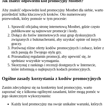
Jak znaleźć odpowiedni kod promocyjny Mostbet?
Aby znaleźć odpowiedni kod promocyjny Mostbet dla siebie, warto
prześledzić kilka kluczowych kroków. Oto numerowany
przewodnik, który pomoże w tym procesie:
Sprawdź oficjalną stronę internetową Mostbet, gdzie często
publikowane są najnowsze promocje i kody.
Dołącz do forów internetowych oraz grup dyskusyjnych
związanych z bukmacherami, aby uzyskać opinie od innych
graczy.
Porównaj różne oferty kodów promocyjnych i zobacz, które z
nich pasują do Twojego stylu gry.
Przeanalizuj regulamin promocji, aby upewnić się, że
spełniasz wszystkie wymagania.
Skorzystaj z rankings i recenzji dostępnych w Internecie,
które informują o najlepszych kodach promocyjnych.
Ogólne zasady korzystania z kodów promocyjnych
Zanim zdecydujesz się na konkretny kod promocyjny, warto
zapoznać się z kilkoma ogólnymi zasadami, które mogą pomóc w
jego skutecznym wykorzystaniu:
Każdy kod promocyjny ma swoje unikalne warunki, których