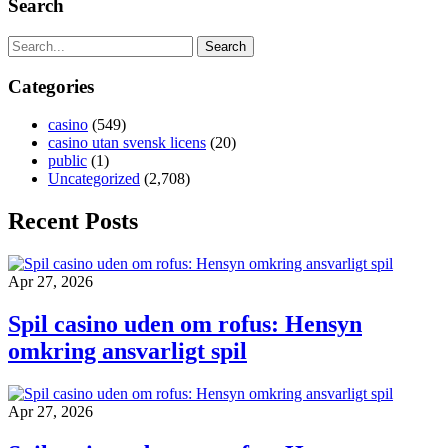
Search
Search
Categories
casino
(549)
casino utan svensk licens
(20)
public
(1)
Uncategorized
(2,708)
Recent Posts
Apr 27, 2026
Spil casino uden om rofus: Hensyn
omkring ansvarligt spil
Apr 27, 2026