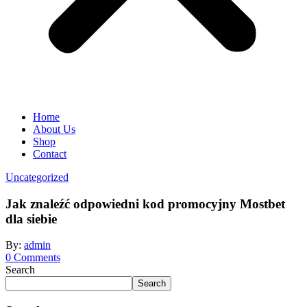
Home
About Us
Shop
Contact
Uncategorized
Jak znaleźć odpowiedni kod promocyjny Mostbet
dla siebie
By:
admin
0
Comments
Search
Search