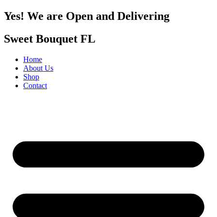
Yes! We are Open and Delivering
Sweet Bouquet FL
Home
About Us
Shop
Contact