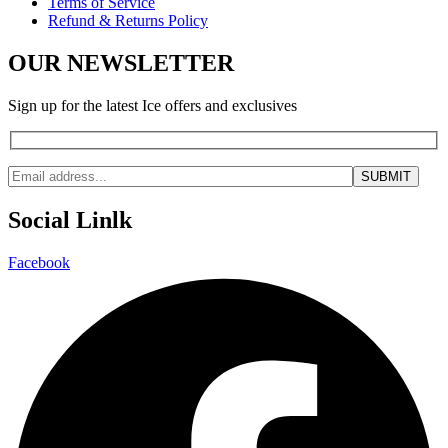
Terms of Service
Refund & Returns Policy
OUR NEWSLETTER
Sign up for the latest Ice offers and exclusives
Social Linlk
Facebook