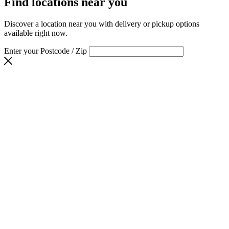
Find locations near you
Discover a location near you with delivery or pickup options
available right now.
Enter your Postcode / Zip