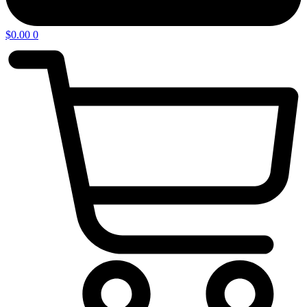
$
0.00
0