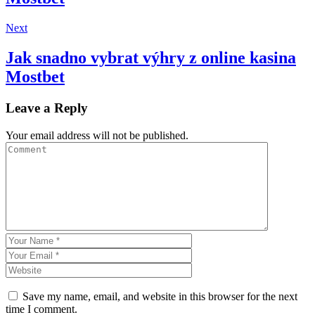
Next
Jak snadno vybrat výhry z online kasina
Mostbet
Leave a Reply
Your email address will not be published.
Save my name, email, and website in this browser for the next
time I comment.