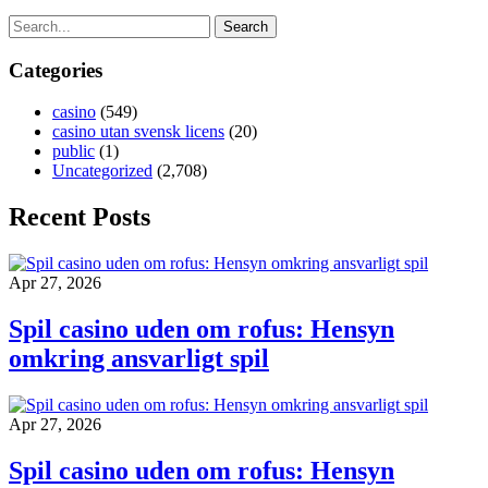
Search
Categories
casino
(549)
casino utan svensk licens
(20)
public
(1)
Uncategorized
(2,708)
Recent Posts
Apr 27, 2026
Spil casino uden om rofus: Hensyn
omkring ansvarligt spil
Apr 27, 2026
Spil casino uden om rofus: Hensyn