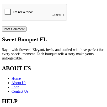
Sweet Bouquet FL
Say it with flowers! Elegant, fresh, and crafted with love perfect for
every special moment. Each bouquet tells a story make yours
unforgettable.
ABOUT US
Home
About Us
Shop
Contact Us
HELP