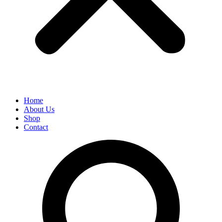
Home
About Us
Shop
Contact