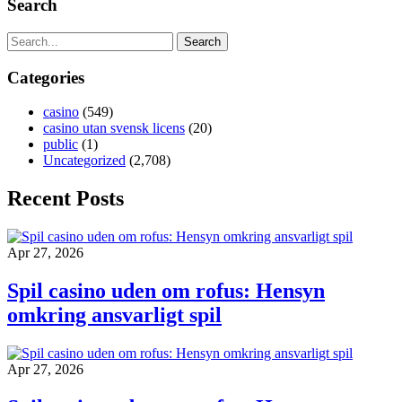
Search
Search
Categories
casino
(549)
casino utan svensk licens
(20)
public
(1)
Uncategorized
(2,708)
Recent Posts
Apr 27, 2026
Spil casino uden om rofus: Hensyn
omkring ansvarligt spil
Apr 27, 2026