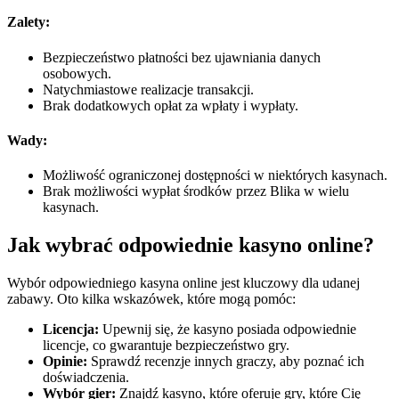
Zalety:
Bezpieczeństwo płatności bez ujawniania danych
osobowych.
Natychmiastowe realizacje transakcji.
Brak dodatkowych opłat za wpłaty i wypłaty.
Wady:
Możliwość ograniczonej dostępności w niektórych kasynach.
Brak możliwości wypłat środków przez Blika w wielu
kasynach.
Jak wybrać odpowiednie kasyno online?
Wybór odpowiedniego kasyna online jest kluczowy dla udanej
zabawy. Oto kilka wskazówek, które mogą pomóc:
Licencja:
Upewnij się, że kasyno posiada odpowiednie
licencje, co gwarantuje bezpieczeństwo gry.
Opinie:
Sprawdź recenzje innych graczy, aby poznać ich
doświadczenia.
Wybór gier:
Znajdź kasyno, które oferuje gry, które Cię