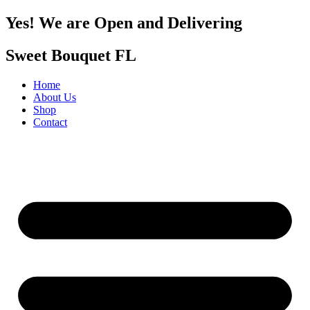
Yes! We are Open and Delivering
Sweet Bouquet FL
Home
About Us
Shop
Contact