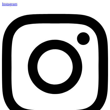
Instagram