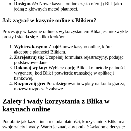
Dostępność:
Nowe kasyna online często oferują Blik jako
jedną z głównych metod płatności.
Jak zagrać w kasynie online z Blikiem?
Proces gry w kasynie online z wykorzystaniem Blika jest niezwykle
prosty i składa się z kilku kroków:
Wybierz kasyno:
Znajdź nowe kasyno online, które
akceptuje płatności Blikiem.
Zarejestruj się:
Uzupełnij formularz rejestracyjny, podając
podstawowe dane.
Dokonaj wpłaty:
Wybierz opcję Blik jako metodę płatności,
wygeneruj kod Blik i potwierdź transakcję w aplikacji
bankowej.
Rozpocznij grę:
Po zaksięgowaniu wpłaty na konto gracza,
możesz rozpocząć zabawę.
Zalety i wady korzystania z Blika w
kasynach online
Podobnie jak każda inna metoda płatności, korzystanie z Blika ma
swoje zalety i wady. Warto je znać, aby podjąć świadomą decyzję: