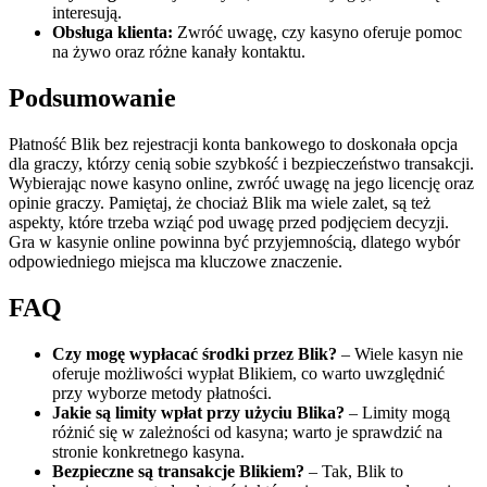
interesują.
Obsługa klienta:
Zwróć uwagę, czy kasyno oferuje pomoc
na żywo oraz różne kanały kontaktu.
Podsumowanie
Płatność Blik bez rejestracji konta bankowego to doskonała opcja
dla graczy, którzy cenią sobie szybkość i bezpieczeństwo transakcji.
Wybierając nowe kasyno online, zwróć uwagę na jego licencję oraz
opinie graczy. Pamiętaj, że chociaż Blik ma wiele zalet, są też
aspekty, które trzeba wziąć pod uwagę przed podjęciem decyzji.
Gra w kasynie online powinna być przyjemnością, dlatego wybór
odpowiedniego miejsca ma kluczowe znaczenie.
FAQ
Czy mogę wypłacać środki przez Blik?
– Wiele kasyn nie
oferuje możliwości wypłat Blikiem, co warto uwzględnić
przy wyborze metody płatności.
Jakie są limity wpłat przy użyciu Blika?
– Limity mogą
różnić się w zależności od kasyna; warto je sprawdzić na
stronie konkretnego kasyna.
Bezpieczne są transakcje Blikiem?
– Tak, Blik to