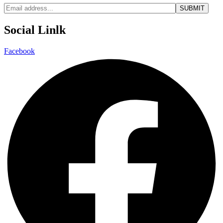
Social Linlk
Facebook