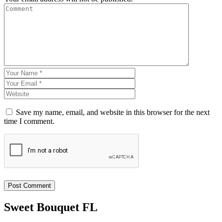
Save my name, email, and website in this browser for the next
time I comment.
Sweet Bouquet FL