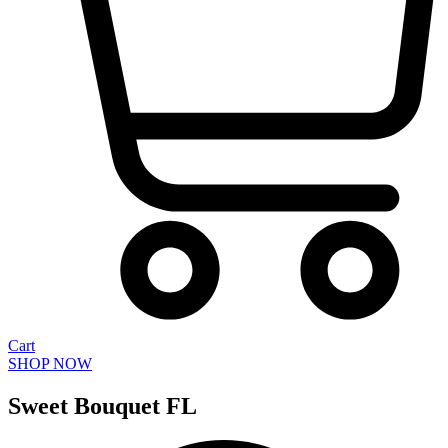
Cart
SHOP NOW
Sweet Bouquet FL