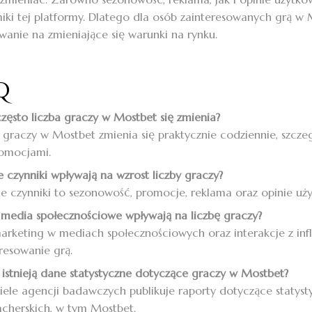
ki tej platformy. Dlatego dla osób zainteresowanych grą w M
anie na zmieniające się warunki na rynku.
Q
 często liczba graczy w Mostbet się zmienia?
 graczy w Mostbet zmienia się praktycznie codziennie, szcz
romocjami.
ie czynniki wpływają na wzrost liczby graczy?
e czynniki to sezonowość, promocje, reklama oraz opinie uż
y media społecznościowe wpływają na liczbę graczy?
marketing w mediach społecznościowych oraz interakcje z in
resowanie grą.
 istnieją dane statystyczne dotyczące graczy w Mostbet?
wiele agencji badawczych publikuje raporty dotyczące staty
cherskich, w tym Mostbet.