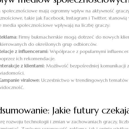
 społecznościowe mają ogromny wpływ na aktywność graczy
znościowe, takie jak Facebook, Instagram i Twitter, stanowią
e media społecznościowe wpływają na liczbę graczy:
Reklama:
Firmy bukmacherskie mogą dotrzeć do nowych klien
skierowanych do określonych grup odbiorców.
Relacje z influencerami:
Współprace z popularnymi influence
poprzez ich rekomendacje.
Interakcje z klientami:
Możliwość bezpośredniej komunikacji z
wiadomości.
Kampanie viralowe:
Uczestnictwo w trendingowych tematów i
widoczność.
sumowanie: Jakie futury czeka
rę rozwoju technologii i zmian w zachowaniach graczy, licz
 zmieniać. Zarówno sezonowość, reklama, jak i opinie użytk