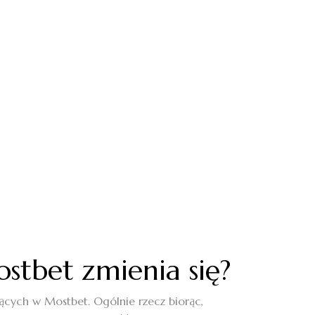
ostbet zmienia się?
ających w Mostbet. Ogólnie rzecz biorąc,