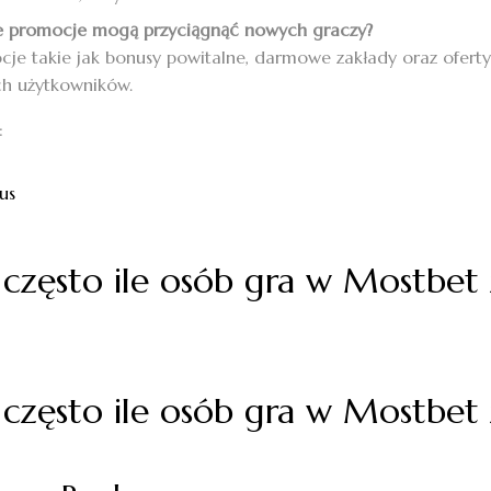
kie promocje mogą przyciągnąć nowych graczy?
cje takie jak bonusy powitalne, darmowe zakłady oraz oferty
h użytkowników.
:
us
 często ile osób gra w Mostbet 
 często ile osób gra w Mostbet 