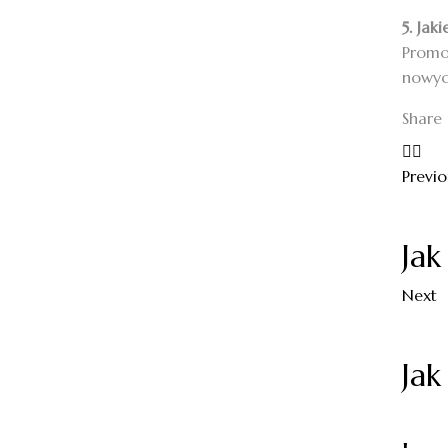
5. Ja
Promo
nowyc
Share 
Previo
Jak
Next
Jak