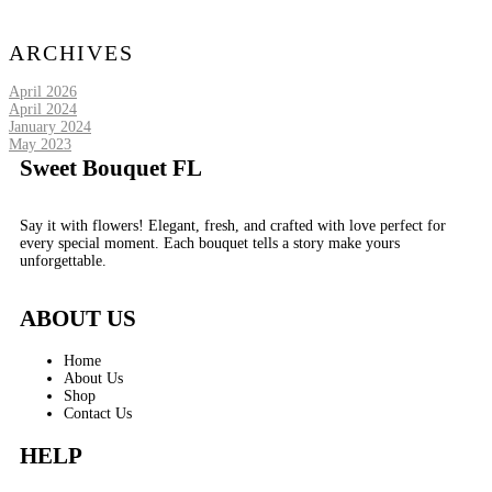
ARCHIVES
April 2026
April 2024
January 2024
May 2023
Sweet Bouquet FL
Say it with flowers! Elegant, fresh, and crafted with love perfect for
every special moment. Each bouquet tells a story make yours
unforgettable.
ABOUT US
Home
About Us
Shop
Contact Us
HELP