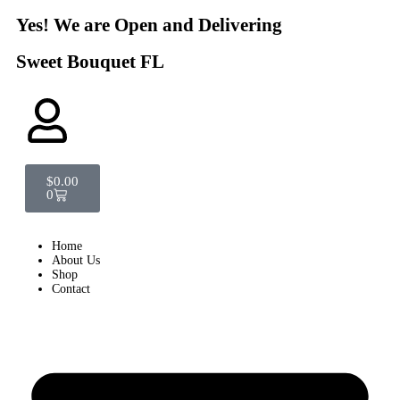
Yes! We are Open and Delivering
Sweet Bouquet FL
$
0.00
0
Home
About Us
Shop
Contact