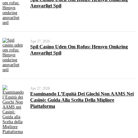
Ansvarligt Spil
Apr 27, 2026
Spil Casino Uden Om Rofus: Hensyn Omkring
Ansvarligt Spil
Apr 27, 2026
Esaminando L’Equità Dei Giochi Non AAMS Nei
Casinò: Guida Alla Scelta Della Migliore
Piattaforma