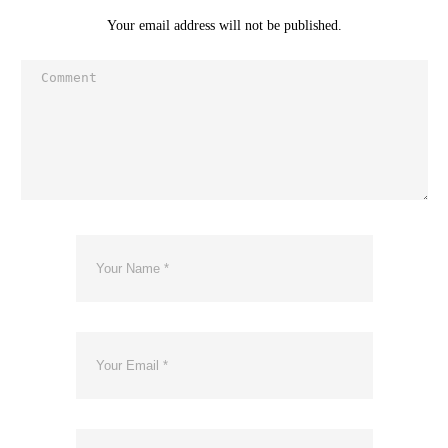
Your email address will not be published.