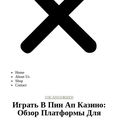
Home
About Us
Shop
Contact
UNCATEGORIZED
Играть В Пин Ап Казино:
Обзор Платформы Для