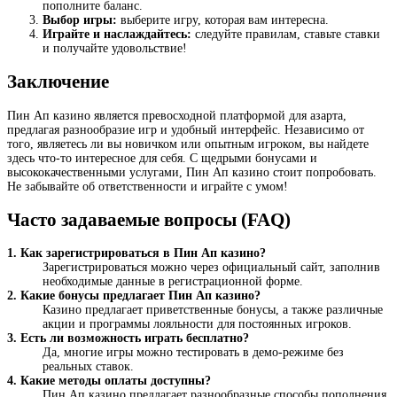
пополните баланс.
Выбор игры:
выберите игру, которая вам интересна.
Играйте и наслаждайтесь:
следуйте правилам, ставьте ставки
и получайте удовольствие!
Заключение
Пин Ап казино является превосходной платформой для азарта,
предлагая разнообразие игр и удобный интерфейс. Независимо от
того, являетесь ли вы новичком или опытным игроком, вы найдете
здесь что-то интересное для себя. С щедрыми бонусами и
высококачественными услугами, Пин Ап казино стоит попробовать.
Не забывайте об ответственности и играйте с умом!
Часто задаваемые вопросы (FAQ)
1. Как зарегистрироваться в Пин Ап казино?
Зарегистрироваться можно через официальный сайт, заполнив
необходимые данные в регистрационной форме.
2. Какие бонусы предлагает Пин Ап казино?
Казино предлагает приветственные бонусы, а также различные
акции и программы лояльности для постоянных игроков.
3. Есть ли возможность играть бесплатно?
Да, многие игры можно тестировать в демо-режиме без
реальных ставок.
4. Какие методы оплаты доступны?
Пин Ап казино предлагает разнообразные способы пополнения,