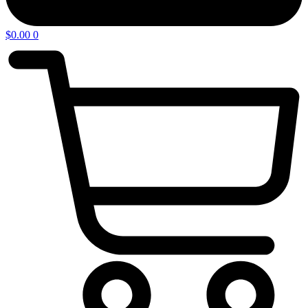
$
0.00
0