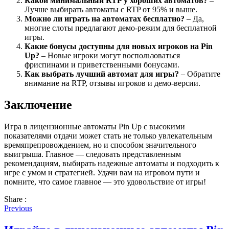
Какой минимальный RTP у хороших автоматов?
–
Лучше выбирать автоматы с RTP от 95% и выше.
Можно ли играть на автоматах бесплатно?
– Да,
многие слоты предлагают демо-режим для бесплатной
игры.
Какие бонусы доступны для новых игроков на Pin
Up?
– Новые игроки могут воспользоваться
фриспинами и приветственными бонусами.
Как выбрать лучший автомат для игры?
– Обратите
внимание на RTP, отзывы игроков и демо-версии.
Заключение
Игра в лицензионные автоматы Pin Up с высокими
показателями отдачи может стать не только увлекательным
времяпрепровождением, но и способом значительного
выигрыша. Главное — следовать представленным
рекомендациям, выбирать надежные автоматы и подходить к
игре с умом и стратегией. Удачи вам на игровом пути и
помните, что самое главное — это удовольствие от игры!
Share :
Previous