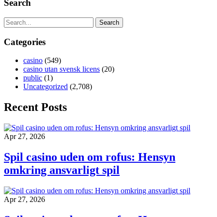
Search
Search
Categories
casino
(549)
casino utan svensk licens
(20)
public
(1)
Uncategorized
(2,708)
Recent Posts
Apr 27, 2026
Spil casino uden om rofus: Hensyn
omkring ansvarligt spil
Apr 27, 2026