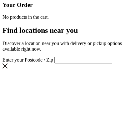
Your Order
No products in the cart.
Find locations near you
Discover a location near you with delivery or pickup options
available right now.
Enter your Postcode / Zip