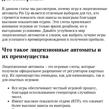
В данном статье мы рассмотрим, почему игра в лицензионные
автоматы Pin Up является отличным выбором для тех, кто
стремится повысить свои шансы на выигрыш благодаря
высоким показателям отдачи. Эти слоты привлекают
внимание игроков не только ярким дизайном, но и
выгодными условиями. Давайте углубимся в мир
лицензионных автоматов и узнаем, как выбрать лучшие игры
для успешного времяпрепровождения и получения прибыли.
Что такое лицензионные автоматы и
их преимущества
Лицензионные автоматы – это игровые слоты, которые
получили официальное разрешение от регуляторов азартных
игр. Их преимущества очевидны, как для начинающих, так и
для опытных игроков:
Все игры обеспечивают честный игровой процесс,
благодаря использованию генераторов случайных
чисел.
Имеют высокие показатели отдачи (RTP), что означает
более высокие шансы на выигрыш.