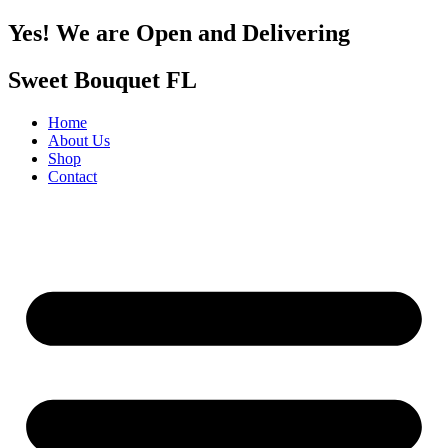
Yes! We are Open and Delivering
Sweet Bouquet FL
Home
About Us
Shop
Contact