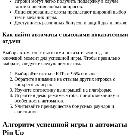
Игроки могут легко получить поддержку в случае
возникновения любых вопросов.
Лицензированные слоты предлагают широкий выбор
тем и механик игры.
Доступность различных бонусов и акций для игроков.
Как найти автоматы с высокими показателями
отдачи
Выбор автоматов с высокими показателями отдачи –
ключевой момент для успешной игры. Чтобы правильно
выбрать, следуйте следующим шагам:
Выбирайте слоты с RTP от 95% и выше.
Обратите внимание на отзывы других игроков о
конкретных играх.
Изучите статистику выигрышей на платформе.
Играйте в демо-режиме, чтобы понять механику и
особенности автоматов.
Учитывайте преимущества бонусных раундов и
фриспинов.
Алгоритм успешной игры в автоматы
Pin Up