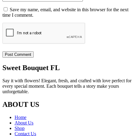
Save my name, email, and website in this browser for the next
time I comment.
Sweet Bouquet FL
Say it with flowers! Elegant, fresh, and crafted with love perfect for
every special moment. Each bouquet tells a story make yours
unforgettable.
ABOUT US
Home
About Us
Shop
Contact Us