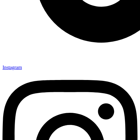
Instagram