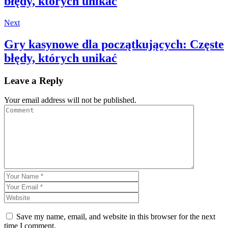
błędy, których unikać
Next
Gry kasynowe dla początkujących: Częste
błędy, których unikać
Leave a Reply
Your email address will not be published.
Save my name, email, and website in this browser for the next
time I comment.