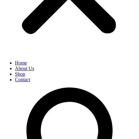
Home
About Us
Shop
Contact