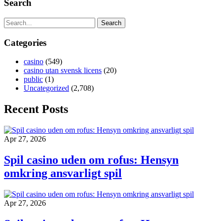
Search
Search
Categories
casino
(549)
casino utan svensk licens
(20)
public
(1)
Uncategorized
(2,708)
Recent Posts
Apr 27, 2026
Spil casino uden om rofus: Hensyn
omkring ansvarligt spil
Apr 27, 2026