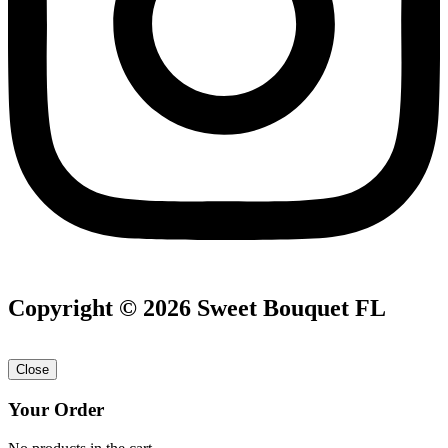
Copyright © 2026 Sweet Bouquet FL
Close
Your Order