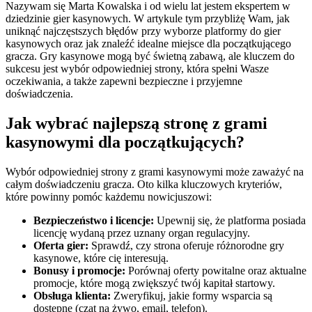
Nazywam się Marta Kowalska i od wielu lat jestem ekspertem w
dziedzinie gier kasynowych. W artykule tym przybliżę Wam, jak
uniknąć najczęstszych błędów przy wyborze platformy do gier
kasynowych oraz jak znaleźć idealne miejsce dla początkującego
gracza. Gry kasynowe mogą być świetną zabawą, ale kluczem do
sukcesu jest wybór odpowiedniej strony, która spełni Wasze
oczekiwania, a także zapewni bezpieczne i przyjemne
doświadczenia.
Jak wybrać najlepszą stronę z grami
kasynowymi dla początkujących?
Wybór odpowiedniej strony z grami kasynowymi może zaważyć na
całym doświadczeniu gracza. Oto kilka kluczowych kryteriów,
które powinny pomóc każdemu nowicjuszowi:
Bezpieczeństwo i licencje:
Upewnij się, że platforma posiada
licencję wydaną przez uznany organ regulacyjny.
Oferta gier:
Sprawdź, czy strona oferuje różnorodne gry
kasynowe, które cię interesują.
Bonusy i promocje:
Porównaj oferty powitalne oraz aktualne
promocje, które mogą zwiększyć twój kapitał startowy.
Obsługa klienta:
Zweryfikuj, jakie formy wsparcia są
dostępne (czat na żywo, email, telefon).