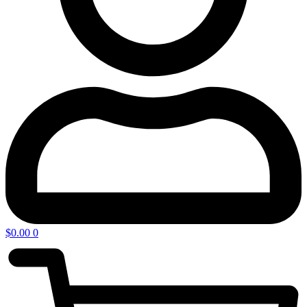
$
0.00
0