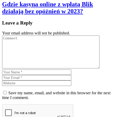
Gdzie kasyna online z wpłatą Blik
działają bez opóźnień w 2023?
Leave a Reply
Your email address will not be published.
Save my name, email, and website in this browser for the next
time I comment.