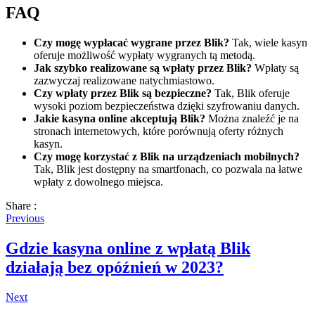
FAQ
Czy mogę wypłacać wygrane przez Blik?
Tak, wiele kasyn
oferuje możliwość wypłaty wygranych tą metodą.
Jak szybko realizowane są wpłaty przez Blik?
Wpłaty są
zazwyczaj realizowane natychmiastowo.
Czy wpłaty przez Blik są bezpieczne?
Tak, Blik oferuje
wysoki poziom bezpieczeństwa dzięki szyfrowaniu danych.
Jakie kasyna online akceptują Blik?
Można znaleźć je na
stronach internetowych, które porównują oferty różnych
kasyn.
Czy mogę korzystać z Blik na urządzeniach mobilnych?
Tak, Blik jest dostępny na smartfonach, co pozwala na łatwe
wpłaty z dowolnego miejsca.
Share :
Previous
Gdzie kasyna online z wpłatą Blik
działają bez opóźnień w 2023?
Next