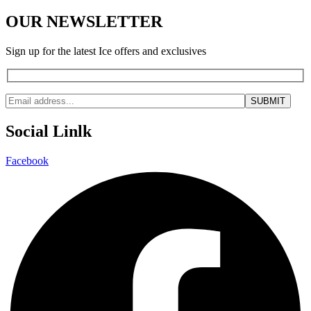
OUR NEWSLETTER
Sign up for the latest Ice offers and exclusives
Social Linlk
Facebook