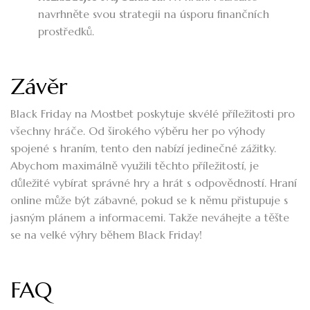
navrhněte svou strategii na úsporu finančních
prostředků.
Závěr
Black Friday na Mostbet poskytuje skvélé příležitosti pro
všechny hráče. Od širokého výběru her po výhody
spojené s hraním, tento den nabízí jedinečné zážitky.
Abychom maximálně využili těchto příležitostí, je
důležité vybírat správné hry a hrát s odpovědností. Hraní
online může být zábavné, pokud se k němu přistupuje s
jasným plánem a informacemi. Takže neváhejte a těšte
se na velké výhry během Black Friday!
FAQ