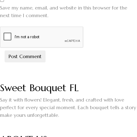
Save my name, email, and website in this browser for the
next time I comment.
Sweet Bouquet FL
Say it with flowers! Elegant, fresh, and crafted with love
perfect for every special moment. Each bouquet tells a story
make yours unforgettable.