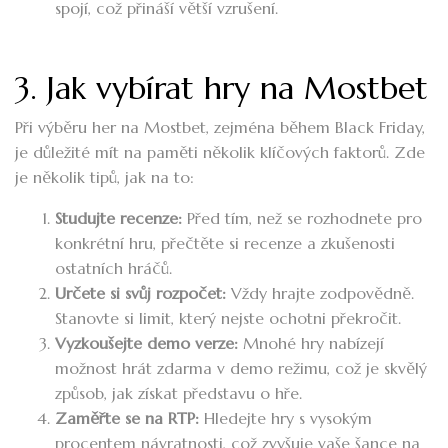
spojí, což přináší větší vzrušení.
3. Jak vybírat hry na Mostbet
Při výběru her na Mostbet, zejména během Black Friday,
je důležité mít na paměti několik klíčových faktorů. Zde
je několik tipů, jak na to:
Studujte recenze:
Před tím, než se rozhodnete pro
konkrétní hru, přečtěte si recenze a zkušenosti
ostatních hráčů.
Určete si svůj rozpočet:
Vždy hrajte zodpovědně.
Stanovte si limit, který nejste ochotni překročit.
Vyzkoušejte demo verze:
Mnohé hry nabízejí
možnost hrát zdarma v demo režimu, což je skvělý
způsob, jak získat představu o hře.
Zaměřte se na RTP:
Hledejte hry s vysokým
procentem návratnosti, což zvyšuje vaše šance na