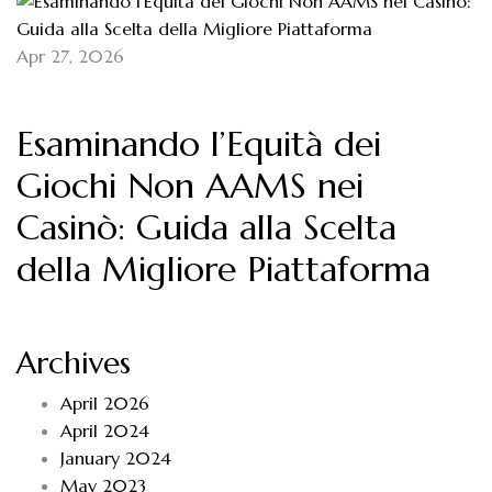
Apr 27, 2026
Esaminando l’Equità dei
Giochi Non AAMS nei
Casinò: Guida alla Scelta
della Migliore Piattaforma
Archives
April 2026
April 2024
January 2024
May 2023