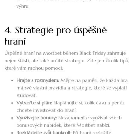
výhru.
4. Strategie pro úspěšné
hraní
Úspěšné hraní na Mostbet během Black Friday zahrnuje
nejen štěstí, ale také určité strategie. Zde je několik tipů,
které vám mohou pomoci:
Hrajte s rozmyslem:
Mějte na paměti, že každá hra
má své vlastní pravidla a strategie, které se vyplatí
studovat.
Vytvořte si plán:
Naplánujte si, kolik času a peněz
chcete investovat do hraní.
Využívejte bonusy:
Nezapomeňte využívat všech
bonusových nabídek, které Mostbet nabízí.
Rozkládejte svůj bankroll:
Při hraní rozložitě