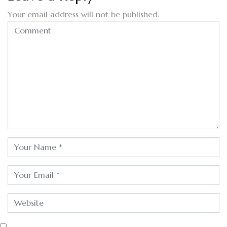
Your email address will not be published.