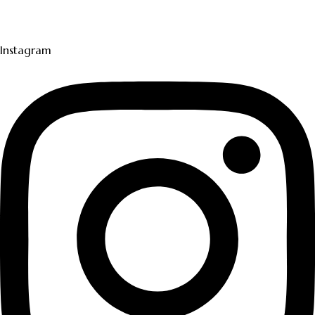
Instagram