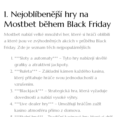
1. Nejoblíbenější hry na
Mostbet během Black Friday
Mostbet nabízí velké množství her, které si hráči oblíbili
a které jsou ve zvýhodněných akcích v průběhu Black
Friday. Zde je seznam těch nejpopulárnějších:
***Sloty a automaty*** – Tyto hry nabízejí skvělé
grafiky a atraktivní jackpoty.
***Ruleta*** – Základní kámen každého kasina,
který přitahuje hráče svou jednoduchostí a
vzrušením.
***Blackjack*** – Strategická hra, která vyžaduje
dovednosti a nabízí vysoké výhry.
***Live dealer hry*** – Umožňují hráčům zažít
kasino atmosféru přímo z domova.
***Stolní hry*** – Tradiční kasinové hry, které si drží