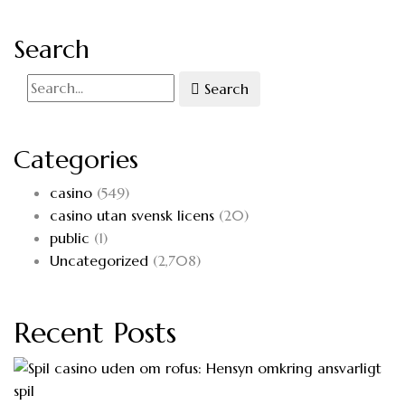
Search
Search
Categories
casino
(549)
casino utan svensk licens
(20)
public
(1)
Uncategorized
(2,708)
Recent Posts