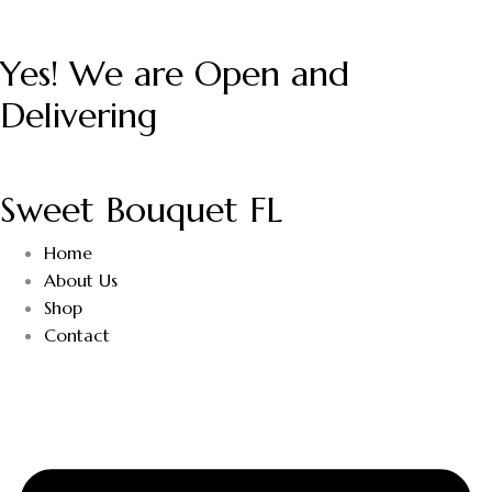
Yes! We are Open and
Delivering
Sweet Bouquet FL
Home
About Us
Shop
Contact