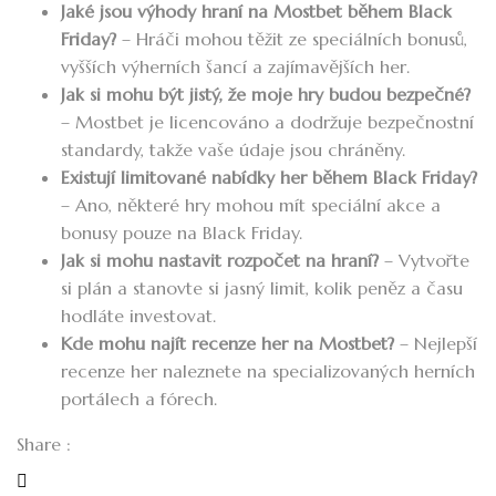
Jaké jsou výhody hraní na Mostbet během Black
Friday?
– Hráči mohou těžit ze speciálních bonusů,
vyšších výherních šancí a zajímavějších her.
Jak si mohu být jistý, že moje hry budou bezpečné?
– Mostbet je licencováno a dodržuje bezpečnostní
standardy, takže vaše údaje jsou chráněny.
Existují limitované nabídky her během Black Friday?
– Ano, některé hry mohou mít speciální akce a
bonusy pouze na Black Friday.
Jak si mohu nastavit rozpočet na hraní?
– Vytvořte
si plán a stanovte si jasný limit, kolik peněz a času
hodláte investovat.
Kde mohu najít recenze her na Mostbet?
– Nejlepší
recenze her naleznete na specializovaných herních
portálech a fórech.
Share :