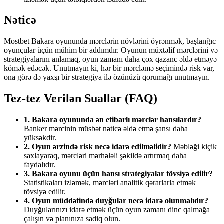
Nəticə
Mostbet Bakara oyununda mərclərin növlərini öyrənmək, başlanğıc
oyunçular üçün mühim bir addımdır. Oyunun müxtəlif mərclərini və
strategiyalarını anlamaq, oyun zamanı daha çox qazanc əldə etməyə
kömək edəcək. Unutmayın ki, hər bir mərcləmə seçimində risk var,
ona görə də yaxşı bir strategiya ilə özünüzü qorumağı unutmayın.
Tez-tez Verilən Suallar (FAQ)
1. Bakara oyununda ən etibarlı mərclər hansılardır?
Banker mərcinin müsbət nəticə əldə etmə şansı daha
yüksəkdir.
2. Oyun ərzində risk necə idarə edilməlidir?
Məbləği kiçik
saxlayaraq, mərcləri mərhələli şəkildə artırmaq daha
faydalıdır.
3. Bakara oyunu üçün hansı strategiyalar tövsiyə edilir?
Statistikaları izləmək, mərcləri analitik qərarlarla etmək
tövsiyə edilir.
4. Oyun müddətində duyğular necə idarə olunmalıdır?
Duyğularınızı idarə etmək üçün oyun zamanı dinc qalmağa
çalışın və planınıza sadiq olun.