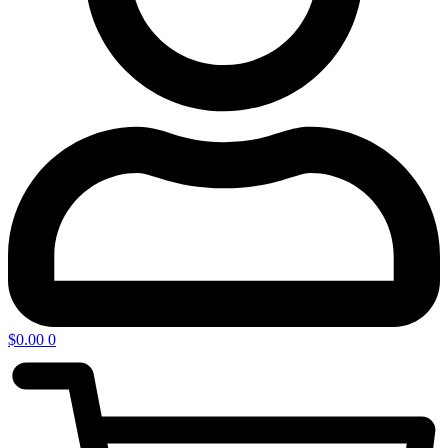
$
0.00
0