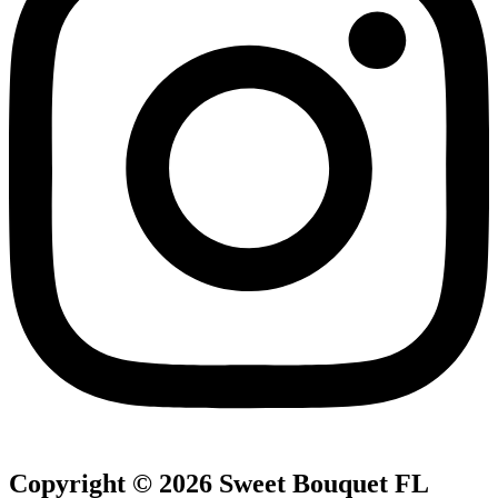
Copyright © 2026 Sweet Bouquet FL