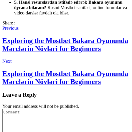
5. Hansi resurslardan istifadə edərək Bakara oyununu
öyrənə bilərəm?
Rəsmi Mostbet səhifəsi, online forumlar və
video dərslər faydalı ola bilər.
Share :
Previous
Exploring the Mostbet Bakara Oyununda
Mərclərin Növləri for Beginners
Next
Exploring the Mostbet Bakara Oyununda
Mərclərin Növləri for Beginners
Leave a Reply
Your email address will not be published.