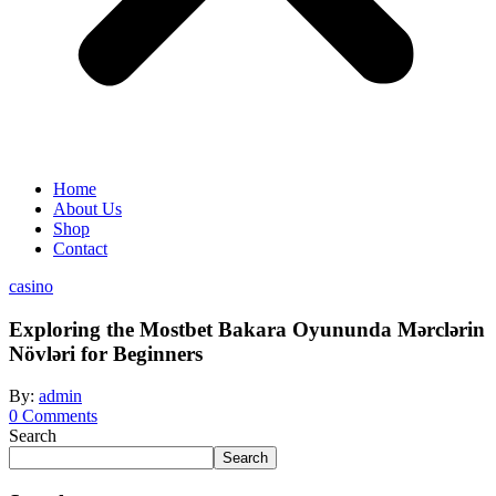
Home
About Us
Shop
Contact
casino
Exploring the Mostbet Bakara Oyununda Mərclərin
Növləri for Beginners
By:
admin
0
Comments
Search
Search