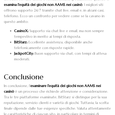
esamina l’equità dei giochi non AAMS nei casinò
. I migliori siti
offrono supporto 24/7 tramite chat live, email e, in alcuni casi,
telefono. Ecco un confronto per vedere come se la cavano in
questo ambito:
CasinoX:
Supporto via chat live e email, ma non sempre
tempestivo in merito ai tempi di risposta.
BitStarz:
Eccellente assistenza, disponibile anche
telefonicamente con risposte rapide.
JackpotCity:
Buon supporto via chat, con tempi di attesa
moderati.
Conclusione
In conclusione, l’
esaminare l’equità dei giochi non AAMS nei
casinò
è un processo che richiede attenzione e considerazione.
Tra le tre piattaforme esaminate, BitStarz si distingue per la sua
reputazione, servizio clienti e varietà di giochi. Tuttavia, la scelta
finale dipende dalle tue esigenze specifiche. Valuta attentamente
le caratteristiche di ciascun sito, in particolare in termini di