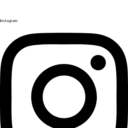
Instagram