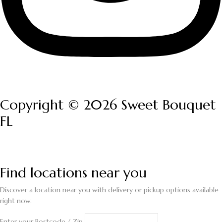
Copyright © 2026 Sweet Bouquet
FL
Find locations near you
Discover a location near you with delivery or pickup options available
right now.
Enter your Postcode / Zip