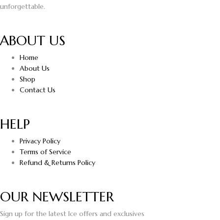
unforgettable.
ABOUT US
Home
About Us
Shop
Contact Us
HELP
Privacy Policy
Terms of Service
Refund & Returns Policy
OUR NEWSLETTER
Sign up for the latest Ice offers and exclusives