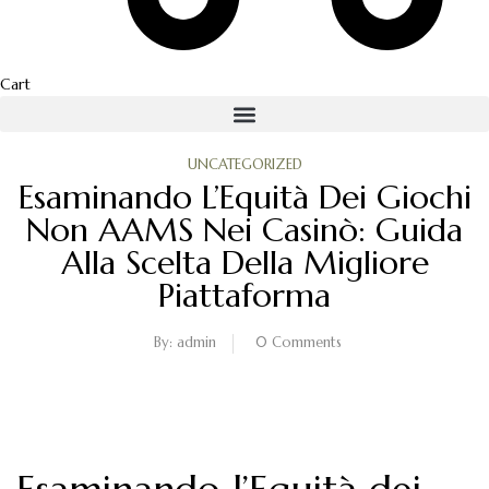
Cart
UNCATEGORIZED
Esaminando L’Equità Dei Giochi
Non AAMS Nei Casinò: Guida
Alla Scelta Della Migliore
Piattaforma
By:
admin
0
Comments