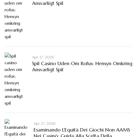
Ansvarligt Spil
Apr 27, 2026
Spil Casino Uden Om Rofus: Hensyn Omkring
Ansvarligt Spil
Apr 27, 2026
Esaminando L’Equità Dei Giochi Non AAMS
Nei Casinò: Guida Alla Scelta Della