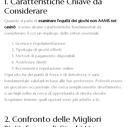
1. Caratteristiche Chiave da
Considerare
Quando si parla di
esaminare l’equità dei giochi non AAMS nei
casinò
, ci sono alcune caratteristiche fondamentali da
considerare. Ecco un riepilogo delle criteri essenziali:
Licenza e regolamentazione
Tipologia di giochi offerti
Metodi di pagamento disponibili
Assistenza clienti
Recensioni e reputazione online
Ogni sito ha dei punti di forza e di debolezza, e sarà
fondamentale valutarli in base alle tue preferenze. Potresti essere
un giocatore occasionale che cerca semplicemente divertimento,
o un high roller in cerca di opportunità di vincita elevate.
Scopriamo insieme quali opzioni sono più adatte a te.
2. Confronto delle Migliori