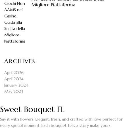
Migliore Piattaforma
ARCHIVES
April 2026
April 2024
January 2024
May 2023
Sweet Bouquet FL
Say it with flowers! Elegant, fresh, and crafted with love perfect for
every special moment. Each bouquet tells a story make yours