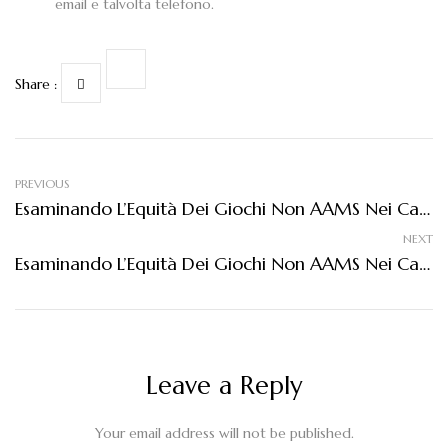
email e talvolta telefono.
Share :
PREVIOUS
Esaminando L’Equità Dei Giochi Non AAMS Nei Casinò: Guida Alla Scelta Della Migliore Piattaforma
NEXT
Esaminando L’Equità Dei Giochi Non AAMS Nei Casinò: Guida Alla Scelta Della Migliore Piattaforma
Leave a Reply
Your email address will not be published.