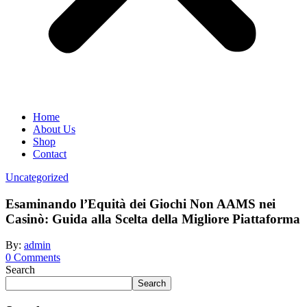
Home
About Us
Shop
Contact
Uncategorized
Esaminando l’Equità dei Giochi Non AAMS nei
Casinò: Guida alla Scelta della Migliore Piattaforma
By:
admin
0
Comments
Search
Search