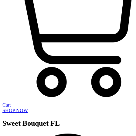
Cart
SHOP NOW
Sweet Bouquet FL