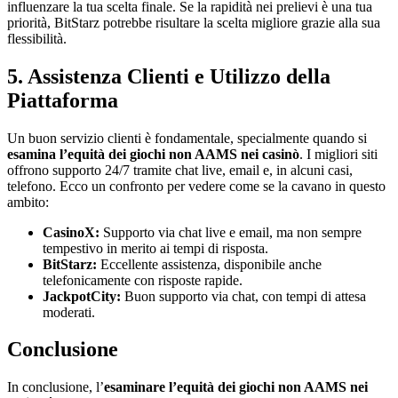
influenzare la tua scelta finale. Se la rapidità nei prelievi è una tua
priorità, BitStarz potrebbe risultare la scelta migliore grazie alla sua
flessibilità.
5. Assistenza Clienti e Utilizzo della
Piattaforma
Un buon servizio clienti è fondamentale, specialmente quando si
esamina l’equità dei giochi non AAMS nei casinò
. I migliori siti
offrono supporto 24/7 tramite chat live, email e, in alcuni casi,
telefono. Ecco un confronto per vedere come se la cavano in questo
ambito:
CasinoX:
Supporto via chat live e email, ma non sempre
tempestivo in merito ai tempi di risposta.
BitStarz:
Eccellente assistenza, disponibile anche
telefonicamente con risposte rapide.
JackpotCity:
Buon supporto via chat, con tempi di attesa
moderati.
Conclusione
In conclusione, l’
esaminare l’equità dei giochi non AAMS nei