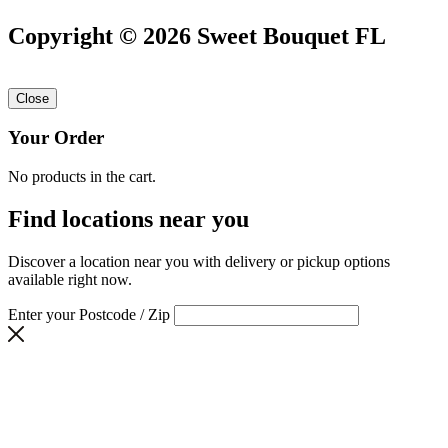
Copyright © 2026 Sweet Bouquet FL
Close
Your Order
No products in the cart.
Find locations near you
Discover a location near you with delivery or pickup options
available right now.
Enter your Postcode / Zip