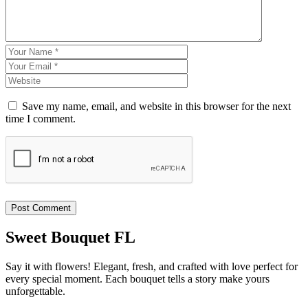
Save my name, email, and website in this browser for the next
time I comment.
Sweet Bouquet FL
Say it with flowers! Elegant, fresh, and crafted with love perfect for
every special moment. Each bouquet tells a story make yours
unforgettable.