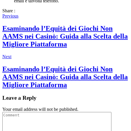
email e talvolta telefono.
Share :
Previous
Esaminando l’Equità dei Giochi Non
AAMS nei Casinò: Guida alla Scelta della
Migliore Piattaforma
Next
Esaminando l’Equità dei Giochi Non
AAMS nei Casinò: Guida alla Scelta della
Migliore Piattaforma
Leave a Reply
Your email address will not be published.