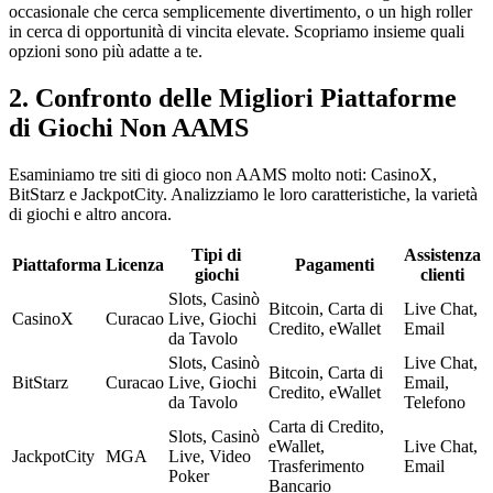
occasionale che cerca semplicemente divertimento, o un high roller
in cerca di opportunità di vincita elevate. Scopriamo insieme quali
opzioni sono più adatte a te.
2. Confronto delle Migliori Piattaforme
di Giochi Non AAMS
Esaminiamo tre siti di gioco non AAMS molto noti: CasinoX,
BitStarz e JackpotCity. Analizziamo le loro caratteristiche, la varietà
di giochi e altro ancora.
Tipi di
Assistenza
Piattaforma
Licenza
Pagamenti
giochi
clienti
Slots, Casinò
Bitcoin, Carta di
Live Chat,
CasinoX
Curacao
Live, Giochi
Credito, eWallet
Email
da Tavolo
Slots, Casinò
Live Chat,
Bitcoin, Carta di
BitStarz
Curacao
Live, Giochi
Email,
Credito, eWallet
da Tavolo
Telefono
Carta di Credito,
Slots, Casinò
eWallet,
Live Chat,
JackpotCity
MGA
Live, Video
Trasferimento
Email
Poker
Bancario