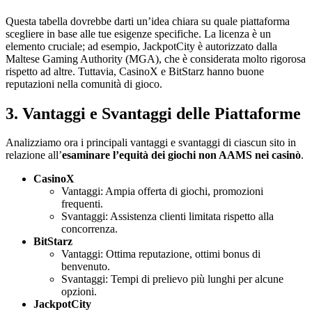
Questa tabella dovrebbe darti un’idea chiara su quale piattaforma
scegliere in base alle tue esigenze specifiche. La licenza è un
elemento cruciale; ad esempio, JackpotCity è autorizzato dalla
Maltese Gaming Authority (MGA), che è considerata molto rigorosa
rispetto ad altre. Tuttavia, CasinoX e BitStarz hanno buone
reputazioni nella comunità di gioco.
3. Vantaggi e Svantaggi delle Piattaforme
Analizziamo ora i principali vantaggi e svantaggi di ciascun sito in
relazione all’
esaminare l’equità dei giochi non AAMS nei casinò
.
CasinoX
Vantaggi: Ampia offerta di giochi, promozioni
frequenti.
Svantaggi: Assistenza clienti limitata rispetto alla
concorrenza.
BitStarz
Vantaggi: Ottima reputazione, ottimi bonus di
benvenuto.
Svantaggi: Tempi di prelievo più lunghi per alcune
opzioni.
JackpotCity