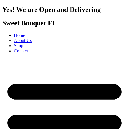
Yes! We are Open and Delivering
Sweet Bouquet FL
Home
About Us
Shop
Contact