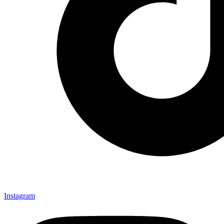
Instagram