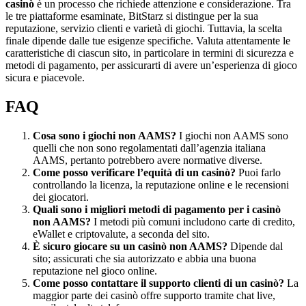
casinò
è un processo che richiede attenzione e considerazione. Tra
le tre piattaforme esaminate, BitStarz si distingue per la sua
reputazione, servizio clienti e varietà di giochi. Tuttavia, la scelta
finale dipende dalle tue esigenze specifiche. Valuta attentamente le
caratteristiche di ciascun sito, in particolare in termini di sicurezza e
metodi di pagamento, per assicurarti di avere un’esperienza di gioco
sicura e piacevole.
FAQ
Cosa sono i giochi non AAMS?
I giochi non AAMS sono
quelli che non sono regolamentati dall’agenzia italiana
AAMS, pertanto potrebbero avere normative diverse.
Come posso verificare l’equità di un casinò?
Puoi farlo
controllando la licenza, la reputazione online e le recensioni
dei giocatori.
Quali sono i migliori metodi di pagamento per i casinò
non AAMS?
I metodi più comuni includono carte di credito,
eWallet e criptovalute, a seconda del sito.
È sicuro giocare su un casinò non AAMS?
Dipende dal
sito; assicurati che sia autorizzato e abbia una buona
reputazione nel gioco online.
Come posso contattare il supporto clienti di un casinò?
La
maggior parte dei casinò offre supporto tramite chat live,