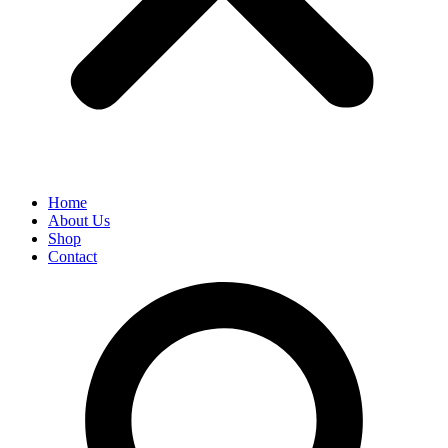
Home
About Us
Shop
Contact