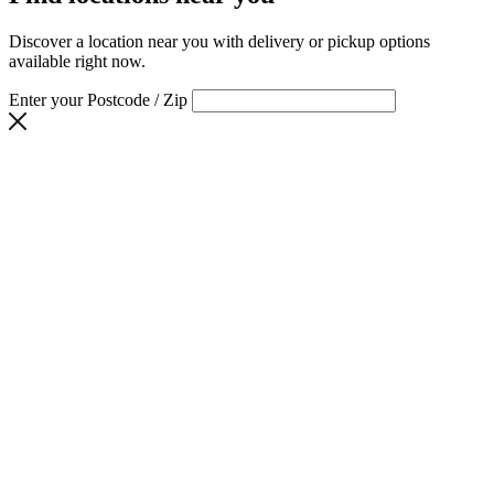
Discover a location near you with delivery or pickup options
available right now.
Enter your Postcode / Zip