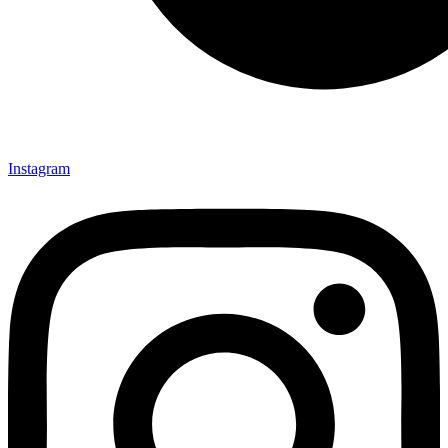
Instagram