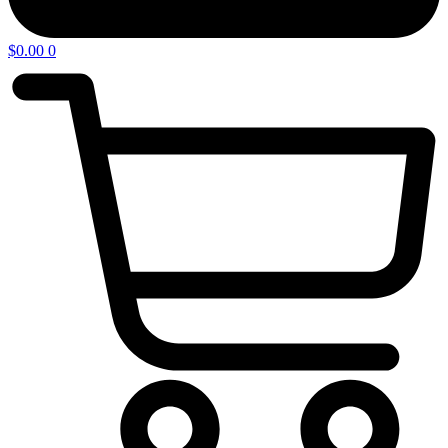
$
0.00
0