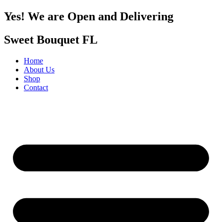
Yes! We are Open and Delivering
Sweet Bouquet FL
Home
About Us
Shop
Contact