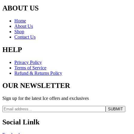
ABOUT US
Home
About Us
Shop
Contact Us
HELP
Privacy Policy
Terms of Service
Refund & Returns Policy
OUR NEWSLETTER
Sign up for the latest Ice offers and exclusives
Social Linlk