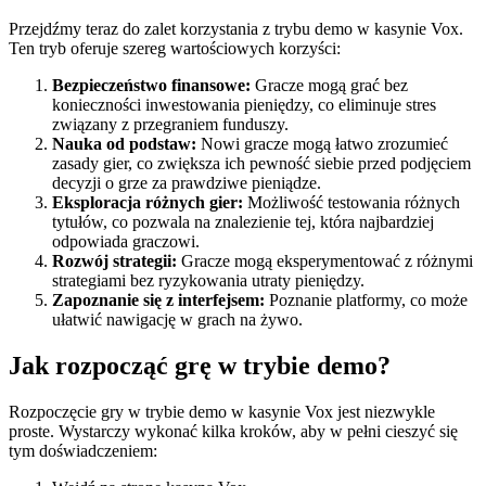
Przejdźmy teraz do zalet korzystania z trybu demo w kasynie Vox.
Ten tryb oferuje szereg wartościowych korzyści:
Bezpieczeństwo finansowe:
Gracze mogą grać bez
konieczności inwestowania pieniędzy, co eliminuje stres
związany z przegraniem funduszy.
Nauka od podstaw:
Nowi gracze mogą łatwo zrozumieć
zasady gier, co zwiększa ich pewność siebie przed podjęciem
decyzji o grze za prawdziwe pieniądze.
Eksploracja różnych gier:
Możliwość testowania różnych
tytułów, co pozwala na znalezienie tej, która najbardziej
odpowiada graczowi.
Rozwój strategii:
Gracze mogą eksperymentować z różnymi
strategiami bez ryzykowania utraty pieniędzy.
Zapoznanie się z interfejsem:
Poznanie platformy, co może
ułatwić nawigację w grach na żywo.
Jak rozpocząć grę w trybie demo?
Rozpoczęcie gry w trybie demo w kasynie Vox jest niezwykle
proste. Wystarczy wykonać kilka kroków, aby w pełni cieszyć się
tym doświadczeniem: