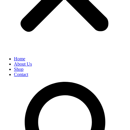
Home
About Us
Shop
Contact