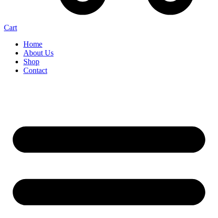
Cart
Home
About Us
Shop
Contact