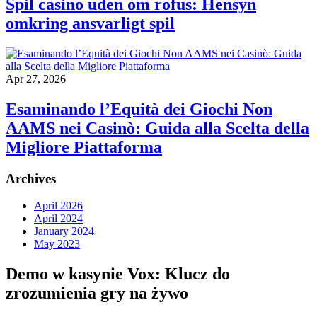
Spil casino uden om rofus: Hensyn
omkring ansvarligt spil
Apr 27, 2026
Esaminando l’Equità dei Giochi Non
AAMS nei Casinò: Guida alla Scelta della
Migliore Piattaforma
Archives
April 2026
April 2024
January 2024
May 2023
Demo w kasynie Vox: Klucz do
zrozumienia gry na żywo