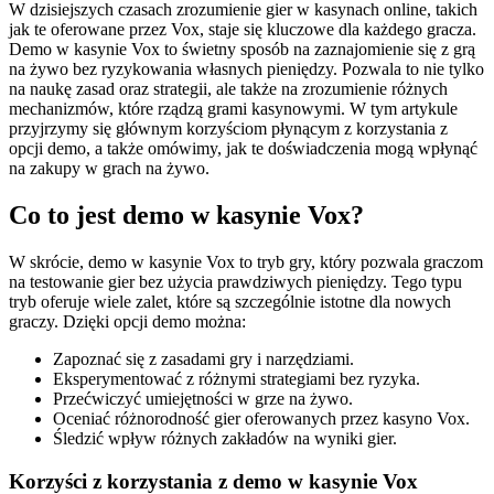
W dzisiejszych czasach zrozumienie gier w kasynach online, takich
jak te oferowane przez Vox, staje się kluczowe dla każdego gracza.
Demo w kasynie Vox to świetny sposób na zaznajomienie się z grą
na żywo bez ryzykowania własnych pieniędzy. Pozwala to nie tylko
na naukę zasad oraz strategii, ale także na zrozumienie różnych
mechanizmów, które rządzą grami kasynowymi. W tym artykule
przyjrzymy się głównym korzyściom płynącym z korzystania z
opcji demo, a także omówimy, jak te doświadczenia mogą wpłynąć
na zakupy w grach na żywo.
Co to jest demo w kasynie Vox?
W skrócie, demo w kasynie Vox to tryb gry, który pozwala graczom
na testowanie gier bez użycia prawdziwych pieniędzy. Tego typu
tryb oferuje wiele zalet, które są szczególnie istotne dla nowych
graczy. Dzięki opcji demo można:
Zapoznać się z zasadami gry i narzędziami.
Eksperymentować z różnymi strategiami bez ryzyka.
Przećwiczyć umiejętności w grze na żywo.
Oceniać różnorodność gier oferowanych przez kasyno Vox.
Śledzić wpływ różnych zakładów na wyniki gier.
Korzyści z korzystania z demo w kasynie Vox