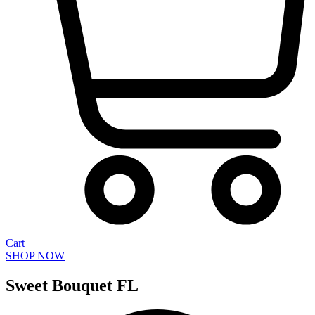
Cart
SHOP NOW
Sweet Bouquet FL