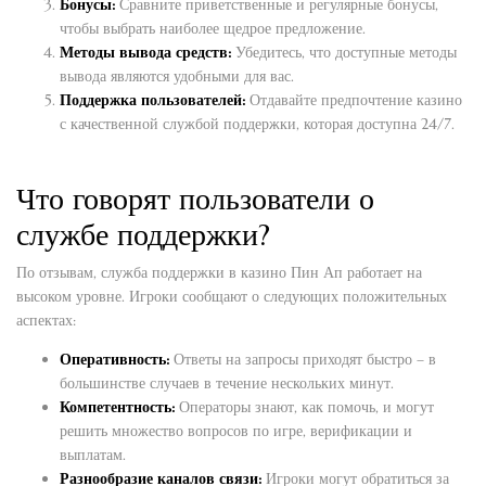
Бонусы:
Сравните приветственные и регулярные бонусы,
чтобы выбрать наиболее щедрое предложение.
Методы вывода средств:
Убедитесь, что доступные методы
вывода являются удобными для вас.
Поддержка пользователей:
Отдавайте предпочтение казино
с качественной службой поддержки, которая доступна 24/7.
Что говорят пользователи о
службе поддержки?
По отзывам, служба поддержки в казино Пин Ап работает на
высоком уровне. Игроки сообщают о следующих положительных
аспектах:
Оперативность:
Ответы на запросы приходят быстро – в
большинстве случаев в течение нескольких минут.
Компетентность:
Операторы знают, как помочь, и могут
решить множество вопросов по игре, верификации и
выплатам.
Разнообразие каналов связи:
Игроки могут обратиться за