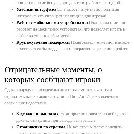
приветственные бонусы, что делает игру более выгодной.
Удобный интерфейс:
Сайт имеет интуитивно понятный
интерфейс, что упрощает навигацию для игроков.
Работа с мобильными устройствами:
Платформа отлично
работает на мобильных устройствах, что позволяет играть в
любое время и в любом месте.
Круглосуточная поддержка:
Пользователи отмечают высокое
качество службы поддержки и оперативное решение проблем.
Отрицательные моменты, о
которых сообщают игроки
Однако наряду с положительными отзывами встречаются и
отрицательные, касающиеся казино Пин Ап. Игроки выделяют
следующие недостатки:
Задержки в выплатах:
Некоторые пользователи сообщают о
долгих ожиданиях при выводе выигрышей.
Ограничения по странам:
Не все страны могут получить
доступ к услугам казино, что ограничивает круг