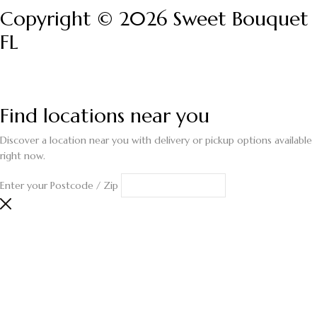
Copyright © 2026 Sweet Bouquet
FL
Find locations near you
Discover a location near you with delivery or pickup options available
right now.
Enter your Postcode / Zip