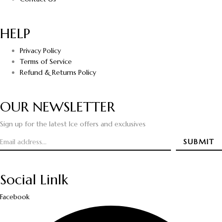
HELP
Privacy Policy
Terms of Service
Refund & Returns Policy
OUR NEWSLETTER
Sign up for the latest Ice offers and exclusives
Social Linlk
Facebook