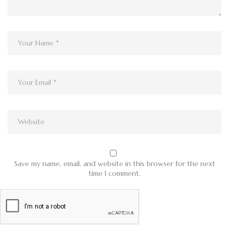
Save my name, email, and website in this browser for the next
time I comment.