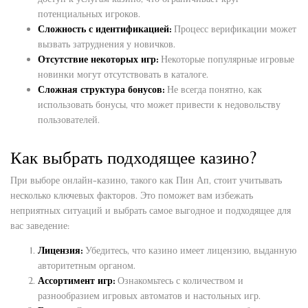
потенциальных игроков.
Сложность с идентификацией:
Процесс верификации может
вызвать затруднения у новичков.
Отсутствие некоторых игр:
Некоторые популярные игровые
новинки могут отсутствовать в каталоге.
Сложная структура бонусов:
Не всегда понятно, как
использовать бонусы, что может привести к недовольству
пользователей.
Как выбрать подходящее казино?
При выборе онлайн-казино, такого как Пин Ап, стоит учитывать
несколько ключевых факторов. Это поможет вам избежать
неприятных ситуаций и выбрать самое выгодное и подходящее для
вас заведение:
Лицензия:
Убедитесь, что казино имеет лицензию, выданную
авторитетным органом.
Ассортимент игр:
Ознакомьтесь с количеством и
разнообразием игровых автоматов и настольных игр.