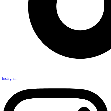
Instagram