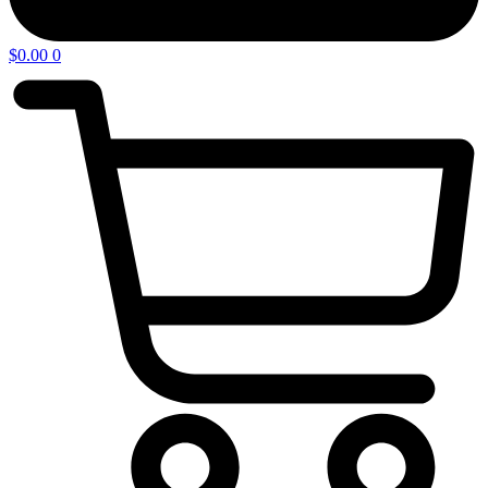
$
0.00
0