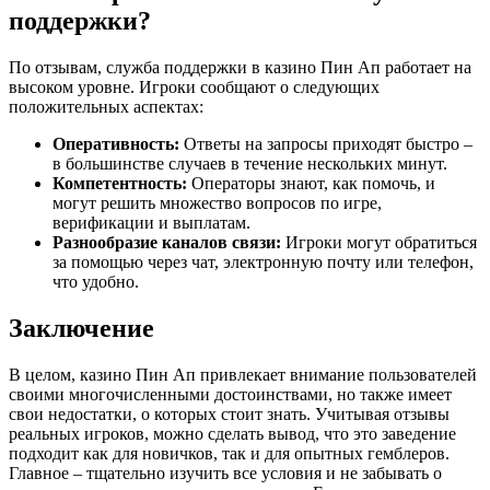
поддержки?
По отзывам, служба поддержки в казино Пин Ап работает на
высоком уровне. Игроки сообщают о следующих
положительных аспектах:
Оперативность:
Ответы на запросы приходят быстро –
в большинстве случаев в течение нескольких минут.
Компетентность:
Операторы знают, как помочь, и
могут решить множество вопросов по игре,
верификации и выплатам.
Разнообразие каналов связи:
Игроки могут обратиться
за помощью через чат, электронную почту или телефон,
что удобно.
Заключение
В целом, казино Пин Ап привлекает внимание пользователей
своими многочисленными достоинствами, но также имеет
свои недостатки, о которых стоит знать. Учитывая отзывы
реальных игроков, можно сделать вывод, что это заведение
подходит как для новичков, так и для опытных гемблеров.
Главное – тщательно изучить все условия и не забывать о