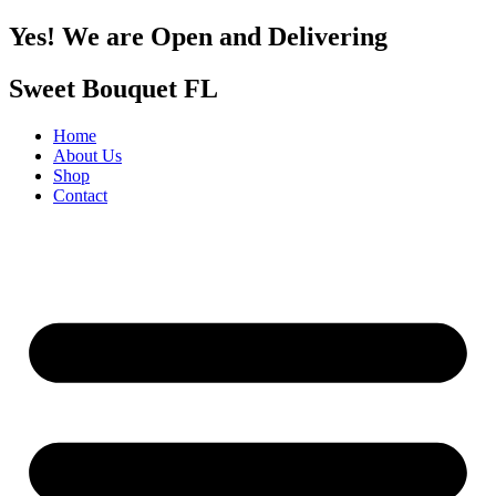
Yes! We are Open and Delivering
Sweet Bouquet FL
Home
About Us
Shop
Contact