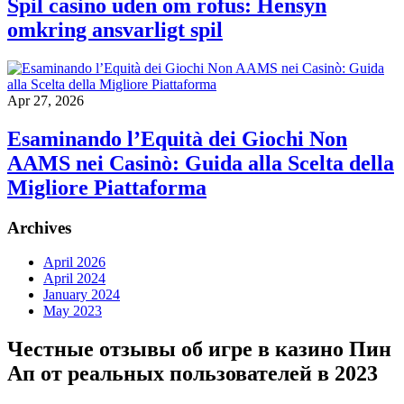
Spil casino uden om rofus: Hensyn
omkring ansvarligt spil
Apr 27, 2026
Esaminando l’Equità dei Giochi Non
AAMS nei Casinò: Guida alla Scelta della
Migliore Piattaforma
Archives
April 2026
April 2024
January 2024
May 2023
Честные отзывы об игре в казино Пин
Ап от реальных пользователей в 2023