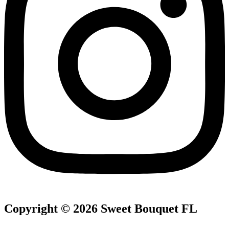
Copyright © 2026 Sweet Bouquet FL