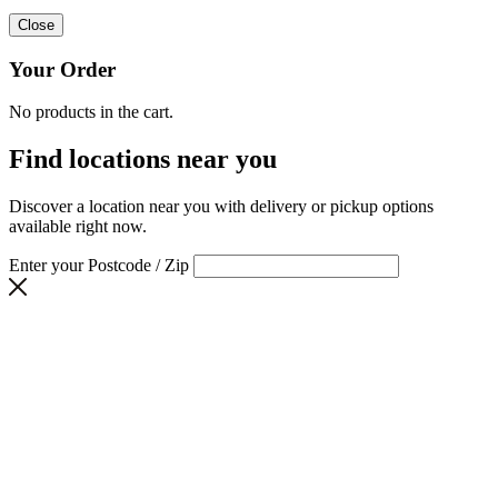
Close
Your Order
No products in the cart.
Find locations near you
Discover a location near you with delivery or pickup options
available right now.
Enter your Postcode / Zip