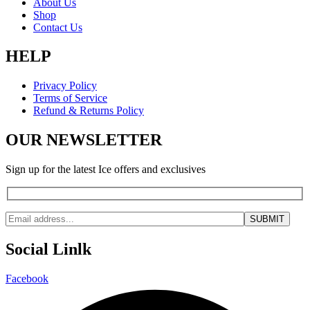
About Us
Shop
Contact Us
HELP
Privacy Policy
Terms of Service
Refund & Returns Policy
OUR NEWSLETTER
Sign up for the latest Ice offers and exclusives
Social Linlk
Facebook