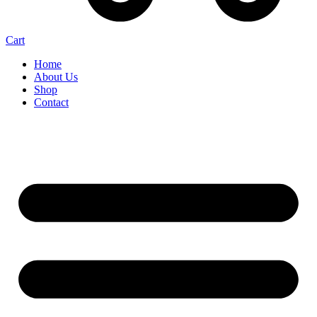
Cart
Home
About Us
Shop
Contact