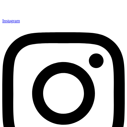
Instagram