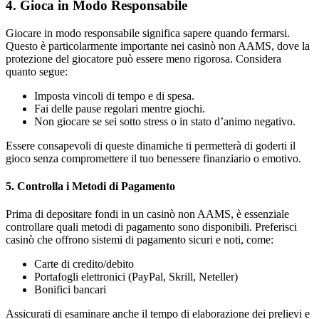
4. Gioca in Modo Responsabile
Giocare in modo responsabile significa sapere quando fermarsi.
Questo è particolarmente importante nei casinò non AAMS, dove la
protezione del giocatore può essere meno rigorosa. Considera
quanto segue:
Imposta vincoli di tempo e di spesa.
Fai delle pause regolari mentre giochi.
Non giocare se sei sotto stress o in stato d’animo negativo.
Essere consapevoli di queste dinamiche ti permetterà di goderti il
gioco senza compromettere il tuo benessere finanziario o emotivo.
5. Controlla i Metodi di Pagamento
Prima di depositare fondi in un casinò non AAMS, è essenziale
controllare quali metodi di pagamento sono disponibili. Preferisci
casinò che offrono sistemi di pagamento sicuri e noti, come:
Carte di credito/debito
Portafogli elettronici (PayPal, Skrill, Neteller)
Bonifici bancari
Assicurati di esaminare anche il tempo di elaborazione dei prelievi e