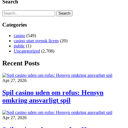
Search
Search
Categories
casino
(549)
casino utan svensk licens
(20)
public
(1)
Uncategorized
(2,708)
Recent Posts
Apr 27, 2026
Spil casino uden om rofus: Hensyn
omkring ansvarligt spil
Apr 27, 2026