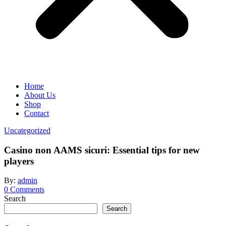
Home
About Us
Shop
Contact
Uncategorized
Casino non AAMS sicuri: Essential tips for new
players
By:
admin
0
Comments
Search
Search