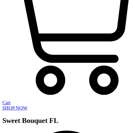
Cart
SHOP NOW
Sweet Bouquet FL