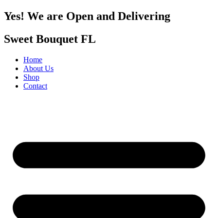
Yes! We are Open and Delivering
Sweet Bouquet FL
Home
About Us
Shop
Contact