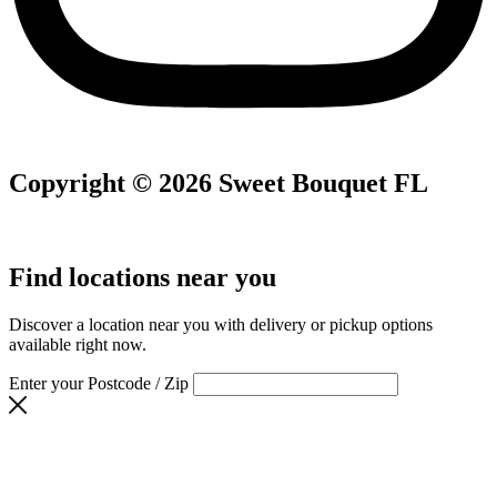
Copyright © 2026 Sweet Bouquet FL
Find locations near you
Discover a location near you with delivery or pickup options
available right now.
Enter your Postcode / Zip