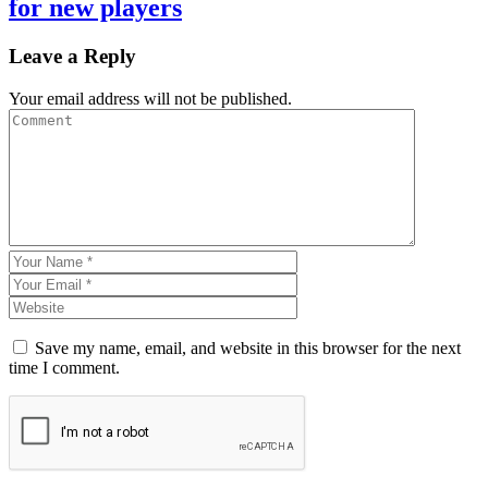
for new players
Leave a Reply
Your email address will not be published.
Save my name, email, and website in this browser for the next
time I comment.