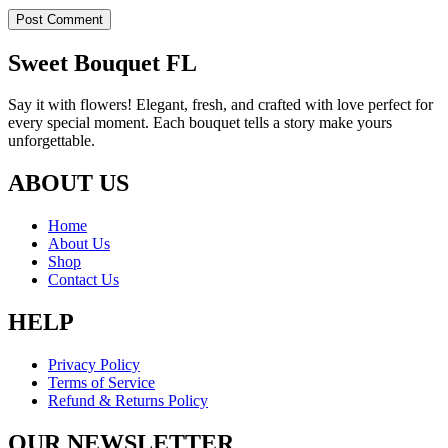
Sweet Bouquet FL
Say it with flowers! Elegant, fresh, and crafted with love perfect for
every special moment. Each bouquet tells a story make yours
unforgettable.
ABOUT US
Home
About Us
Shop
Contact Us
HELP
Privacy Policy
Terms of Service
Refund & Returns Policy
OUR NEWSLETTER