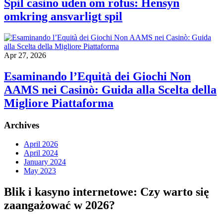
Spil casino uden om rofus: Hensyn
omkring ansvarligt spil
Apr 27, 2026
Esaminando l’Equità dei Giochi Non
AAMS nei Casinò: Guida alla Scelta della
Migliore Piattaforma
Archives
April 2026
April 2024
January 2024
May 2023
Blik i kasyno internetowe: Czy warto się
zaangażować w 2026?