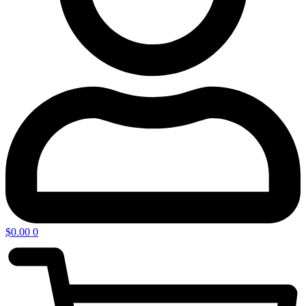
$
0.00
0