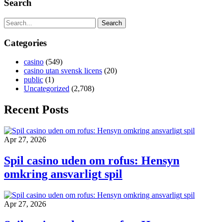
Search
Search
Categories
casino
(549)
casino utan svensk licens
(20)
public
(1)
Uncategorized
(2,708)
Recent Posts
Apr 27, 2026
Spil casino uden om rofus: Hensyn
omkring ansvarligt spil
Apr 27, 2026