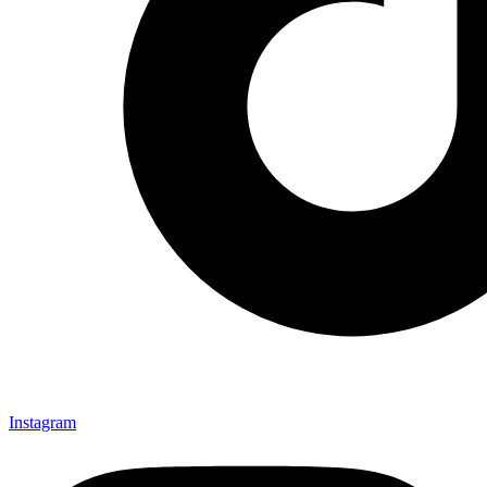
Instagram