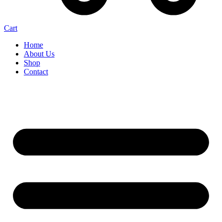
Cart
Home
About Us
Shop
Contact