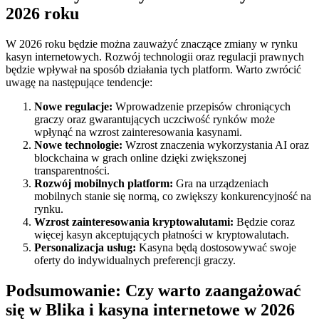
2026 roku
W 2026 roku będzie można zauważyć znaczące zmiany w rynku
kasyn internetowych. Rozwój technologii oraz regulacji prawnych
będzie wpływał na sposób działania tych platform. Warto zwrócić
uwagę na następujące tendencje:
Nowe regulacje:
Wprowadzenie przepisów chroniących
graczy oraz gwarantujących uczciwość rynków może
wpłynąć na wzrost zainteresowania kasynami.
Nowe technologie:
Wzrost znaczenia wykorzystania AI oraz
blockchaina w grach online dzięki zwiększonej
transparentności.
Rozwój mobilnych platform:
Gra na urządzeniach
mobilnych stanie się normą, co zwiększy konkurencyjność na
rynku.
Wzrost zainteresowania kryptowalutami:
Będzie coraz
więcej kasyn akceptujących płatności w kryptowalutach.
Personalizacja usług:
Kasyna będą dostosowywać swoje
oferty do indywidualnych preferencji graczy.
Podsumowanie: Czy warto zaangażować
się w Blika i kasyna internetowe w 2026