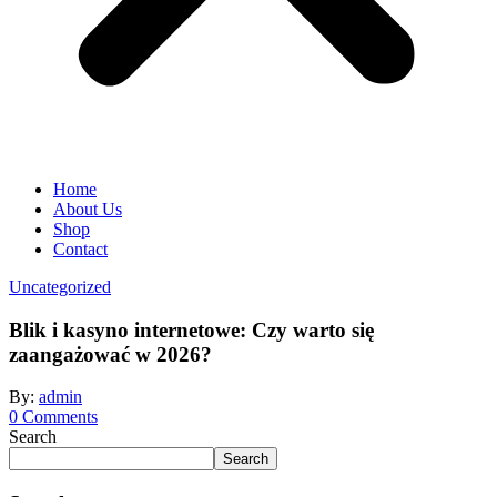
Home
About Us
Shop
Contact
Uncategorized
Blik i kasyno internetowe: Czy warto się
zaangażować w 2026?
By:
admin
0
Comments
Search
Search