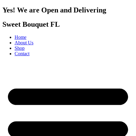
Yes! We are Open and Delivering
Sweet Bouquet FL
Home
About Us
Shop
Contact