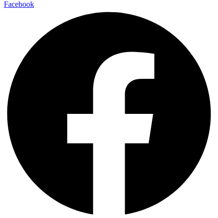
Facebook