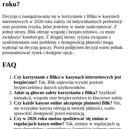
roku?
Decyzja o zaangażowaniu się w korzystanie z Blika w kasynach
internetowych w 2026 roku zależy od indywidualnych preferencji
oraz poziomu ryzyka, które jesteśmy w stanie zaakceptować. Z
jednej strony, Blik oferuje wygodę i bezpieczeństwo, co może
zwiększyć komfort gry. Z drugiej strony, ryzyka związane z
uzależnieniami oraz problemy z dostępnością płatności mogą
wpłynąć na decyzję graczy. Przed podjęciem decyzji warto jednak
przeanalizować rynek i dostępne opcje.
FAQ
Czy korzystanie z Blika w kasynach internetowych jest
bezpieczne?
Tak, Blik zapewnia wysoki poziom
bezpieczeństwa danych użytkowników.
Jakie są główne zalety korzystania z Blika?
Szybkość
transakcji, wygoda oraz bezpieczeństwo to kluczowe zalety.
Czy każde kasyno online akceptuje płatności Blik?
Nie,
nie wszystkie kasyna oferują tę metodę płatności, warto
sprawdzić dostępność przed rejestracją.
Czy w 2026 roku można spodziewać się zmian w
regulacjach kasyn online?
Tak, zmiany w regulacjach są
prawdopodobne, szczególnie w kontekście ochrony graczy.