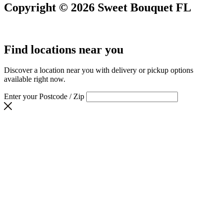
Copyright © 2026 Sweet Bouquet FL
Find locations near you
Discover a location near you with delivery or pickup options
available right now.
Enter your Postcode / Zip