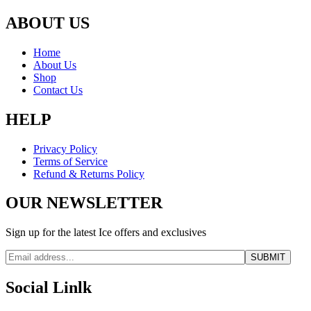
ABOUT US
Home
About Us
Shop
Contact Us
HELP
Privacy Policy
Terms of Service
Refund & Returns Policy
OUR NEWSLETTER
Sign up for the latest Ice offers and exclusives
Social Linlk