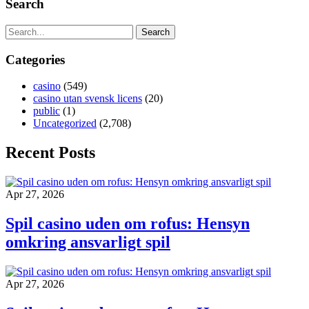
Search
Search
Categories
casino
(549)
casino utan svensk licens
(20)
public
(1)
Uncategorized
(2,708)
Recent Posts
Apr 27, 2026
Spil casino uden om rofus: Hensyn
omkring ansvarligt spil
Apr 27, 2026