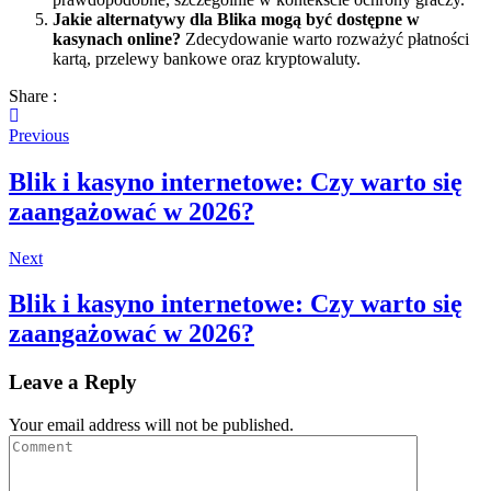
Jakie alternatywy dla Blika mogą być dostępne w
kasynach online?
Zdecydowanie warto rozważyć płatności
kartą, przelewy bankowe oraz kryptowaluty.
Share :
Previous
Blik i kasyno internetowe: Czy warto się
zaangażować w 2026?
Next
Blik i kasyno internetowe: Czy warto się
zaangażować w 2026?
Leave a Reply
Your email address will not be published.