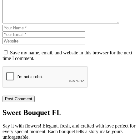
Save my name, email, and website in this browser for the next
time I comment.
Sweet Bouquet FL
Say it with flowers! Elegant, fresh, and crafted with love perfect for
every special moment. Each bouquet tells a story make yours
unforgettable.