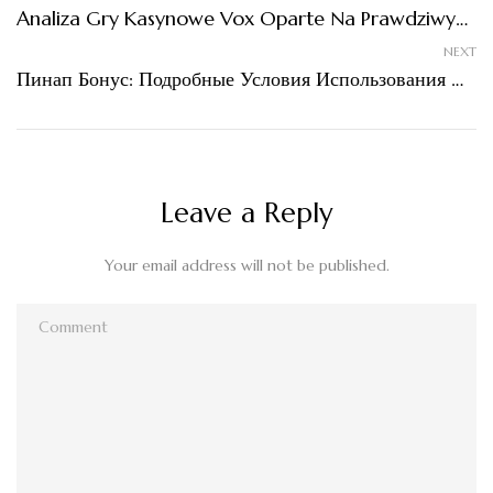
Analiza Gry Kasynowe Vox Oparte Na Prawdziwych Statystykach I Trendach
NEXT
Пинап Бонус: Подробные Условия Использования И Правила Сервиса Для Игроков
Leave a Reply
Your email address will not be published.