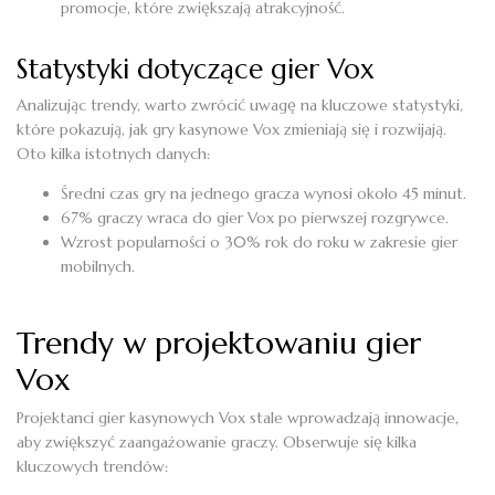
promocje, które zwiększają atrakcyjność.
Statystyki dotyczące gier Vox
Analizując trendy, warto zwrócić uwagę na kluczowe statystyki,
które pokazują, jak gry kasynowe Vox zmieniają się i rozwijają.
Oto kilka istotnych danych:
Średni czas gry na jednego gracza wynosi około 45 minut.
67% graczy wraca do gier Vox po pierwszej rozgrywce.
Wzrost popularności o 30% rok do roku w zakresie gier
mobilnych.
Trendy w projektowaniu gier
Vox
Projektanci gier kasynowych Vox stale wprowadzają innowacje,
aby zwiększyć zaangażowanie graczy. Obserwuje się kilka
kluczowych trendów: