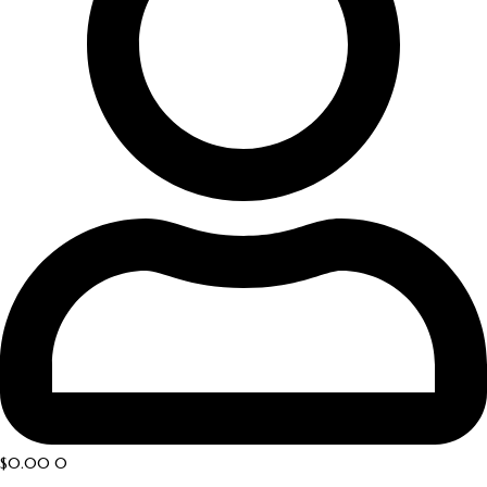
$
0.00
0