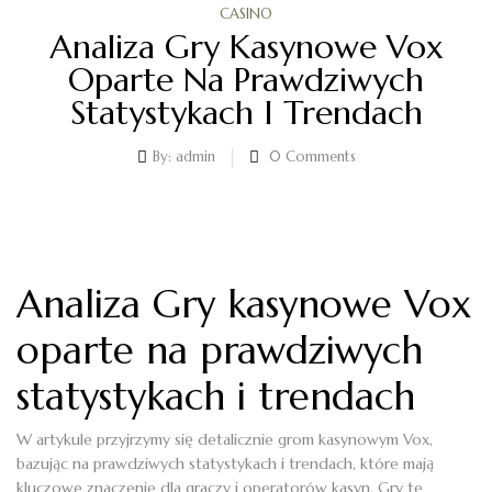
CASINO
Analiza Gry Kasynowe Vox
Oparte Na Prawdziwych
Statystykach I Trendach
By:
admin
0
Comments
Analiza Gry kasynowe Vox
oparte na prawdziwych
statystykach i trendach
W artykule przyjrzymy się detalicznie grom kasynowym Vox,
bazując na prawdziwych statystykach i trendach, które mają
kluczowe znaczenie dla graczy i operatorów kasyn. Gry te