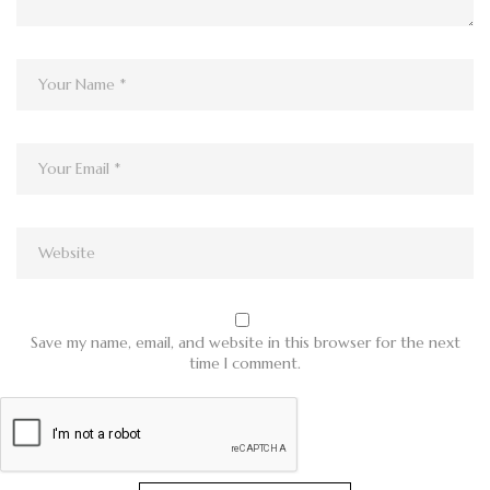
Save my name, email, and website in this browser for the next
time I comment.