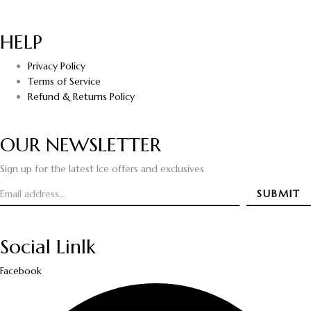
HELP
Privacy Policy
Terms of Service
Refund & Returns Policy
OUR NEWSLETTER
Sign up for the latest Ice offers and exclusives
Social Linlk
Facebook