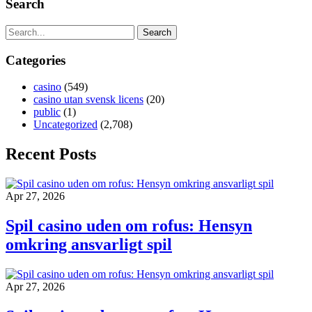
Search
Search
Categories
casino
(549)
casino utan svensk licens
(20)
public
(1)
Uncategorized
(2,708)
Recent Posts
Apr 27, 2026
Spil casino uden om rofus: Hensyn
omkring ansvarligt spil
Apr 27, 2026