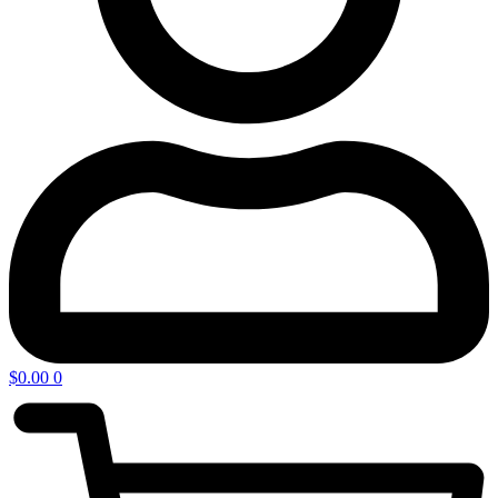
$
0.00
0