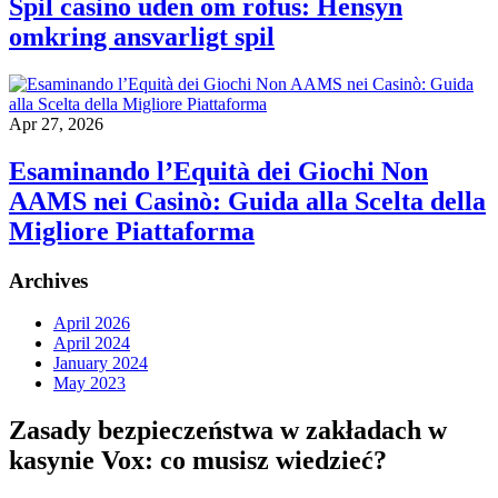
Spil casino uden om rofus: Hensyn
omkring ansvarligt spil
Apr 27, 2026
Esaminando l’Equità dei Giochi Non
AAMS nei Casinò: Guida alla Scelta della
Migliore Piattaforma
Archives
April 2026
April 2024
January 2024
May 2023
Zasady bezpieczeństwa w zakładach w
kasynie Vox: co musisz wiedzieć?