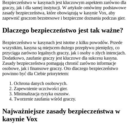
Bezpieczeństwo w kasynach jest kluczowym aspektem zarówno dla
graczy, jak i dla samej instytucji. W artykule omówimy podstawowe
zasady bezpieczeństwa, które obowiązują w kasynie Vox, aby
zapewnić graczom bezstresowe i bezpieczne doznania podczas gier.
Dlaczego bezpieczeństwo jest tak ważne?
Bezpieczeństwo w kasynach jest istotne z kilku powodów. Przede
wszystkim, kasyna są miejscem dużego przepływu pieniędzy, co
przyciąga zarówno legalnych graczy, jak i osoby o złych intencjach.
Dodatkowo, zaufanie graczy jest kluczowe dla sukcesu kasyna.
Zasady bezpieczeństwa pomagają chronić zarówno informacje
osobowe, jak i finansowe graczy. Oto dlaczego bezpieczeństwo
powinno być dla Ciebie priorytetem:
Ochrona danych osobowych.
Zapewnienie uczciwości gier.
Minimalizacja ryzyka oszustw.
Tworzenie zaufania wśród graczy.
Najważniejsze zasady bezpieczeństwa w
kasynie Vox