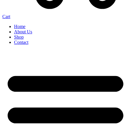
Cart
Home
About Us
Shop
Contact