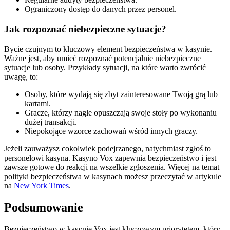
Ograniczony dostęp do danych przez personel.
Jak rozpoznać niebezpieczne sytuacje?
Bycie czujnym to kluczowy element bezpieczeństwa w kasynie.
Ważne jest, aby umieć rozpoznać potencjalnie niebezpieczne
sytuacje lub osoby. Przykłady sytuacji, na które warto zwrócić
uwagę, to:
Osoby, które wydają się zbyt zainteresowane Twoją grą lub
kartami.
Gracze, którzy nagle opuszczają swoje stoły po wykonaniu
dużej transakcji.
Niepokojące wzorce zachowań wśród innych graczy.
Jeżeli zauważysz cokolwiek podejrzanego, natychmiast zgłoś to
personelowi kasyna. Kasyno Vox zapewnia bezpieczeństwo i jest
zawsze gotowe do reakcji na wszelkie zgłoszenia. Więcej na temat
polityki bezpieczeństwa w kasynach możesz przeczytać w artykule
na
New York Times
.
Podsumowanie
Bezpieczeństwo w kasynie Vox jest kluczowym priorytetem, który