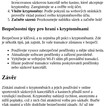
licencovanou sázkovou kancelář nebo kasino, které akceptuje
kryptoměny. Zaregistrujte se a ověřte svůj účet.
Vložte kryptoměny:
Podle pokynů na webových stránkách
proveďte vklad pomocí svého kryptoměnového účtu.
Začněte sázení:
Prozkoumejte nabídku sázek a začněte hrát!
Bezpečnostní tipy pro hraní s kryptoměnami
Bezpečnost je klíčová, a to zejména při práci s kryptoměnami. Zde
je několik tipů, jak zajistit, že vaše transakce zůstanou v bezpečí:
Používejte vysoce zabezpečené peněženky a mějte silná hesla.
Aktualizujte software peněženky a zařízení pravidelně.
Vyhýbejte se veřejným Wi-Fi sítím při provádění transakcí.
Hlaste podivné transakce vašemu poskytovateli peněženky
nebo sázkové kanceláři.
Závěr
Získání znalostí o kryptoměnách a jejich používání v online
sportovních sázkových kancelářích a kasinech přináší nové a
vzrušující možnosti. Kryptoměny nabízejí rychlost, anonymitu a
nižší poplatky, což z nich činí atraktivní volbu pro sázkaře. Buďte
však opatrní a vždy dodržujte bezpečnostní zásady. Ať už jste