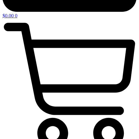
$
0.00
0