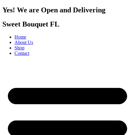
Yes! We are Open and Delivering
Sweet Bouquet FL
Home
About Us
Shop
Contact