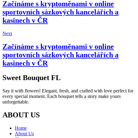
Začínáme s kryptoměnami v online
sportovních sázkových kancelářích a
kasinech v ČR
Next
Začínáme s kryptoměnami v online
sportovních sázkových kancelářích a
kasinech v ČR
Sweet Bouquet FL
Say it with flowers! Elegant, fresh, and crafted with love perfect for
every special moment. Each bouquet tells a story make yours
unforgettable.
ABOUT US
Home
About Us