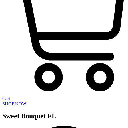
Cart
SHOP NOW
Sweet Bouquet FL