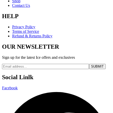
Shop
Contact Us
HELP
Privacy Policy
Terms of Service
Refund & Returns Policy
OUR NEWSLETTER
Sign up for the latest Ice offers and exclusives
Social Linlk
Facebook