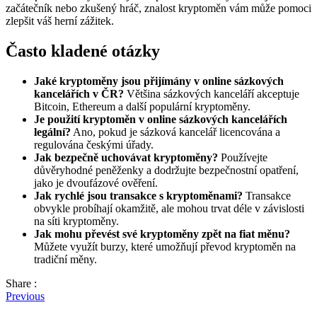
začátečník nebo zkušený hráč, znalost kryptoměn vám může pomoci
zlepšit váš herní zážitek.
Často kladené otázky
Jaké kryptoměny jsou přijímány v online sázkových
kancelářích v ČR?
Většina sázkových kanceláří akceptuje
Bitcoin, Ethereum a další populární kryptoměny.
Je použití kryptoměn v online sázkových kancelářích
legální?
Ano, pokud je sázková kancelář licencována a
regulována českými úřady.
Jak bezpečně uchovávat kryptoměny?
Používejte
důvěryhodné peněženky a dodržujte bezpečnostní opatření,
jako je dvoufázové ověření.
Jak rychlé jsou transakce s kryptoměnami?
Transakce
obvykle probíhají okamžitě, ale mohou trvat déle v závislosti
na síti kryptoměny.
Jak mohu převést své kryptoměny zpět na fiat měnu?
Můžete využít burzy, které umožňují převod kryptoměn na
tradiční měny.
Share :
Previous