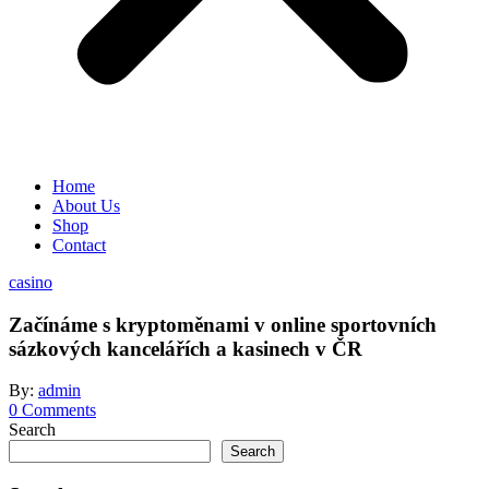
Home
About Us
Shop
Contact
casino
Začínáme s kryptoměnami v online sportovních
sázkových kancelářích a kasinech v ČR
By:
admin
0
Comments
Search
Search