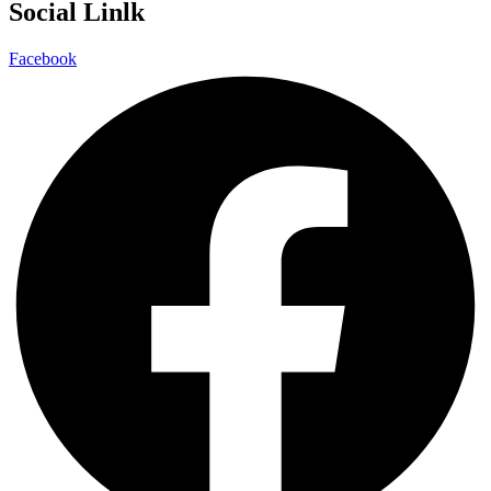
Social Linlk
Facebook