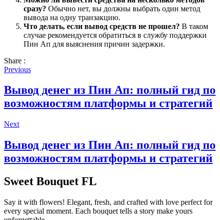
сразу?
Обычно нет, вы должны выбрать один метод
вывода на одну транзакцию.
Что делать, если вывод средств не прошел?
В таком
случае рекомендуется обратиться в службу поддержки
Пин Ап для выяснения причин задержки.
Share :
Previous
Вывод денег из Пин Ап: полный гид по
возможностям платформы и стратегий
Next
Вывод денег из Пин Ап: полный гид по
возможностям платформы и стратегий
Sweet Bouquet FL
Say it with flowers! Elegant, fresh, and crafted with love perfect for
every special moment. Each bouquet tells a story make yours
unforgettable.