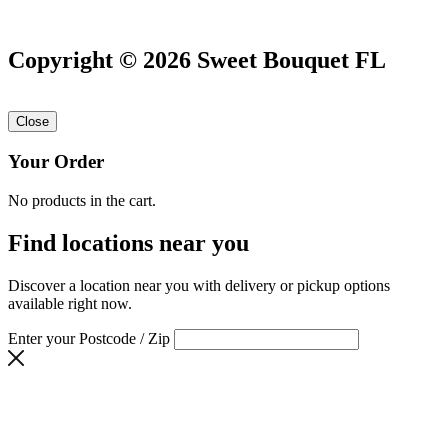
Copyright © 2026 Sweet Bouquet FL
Close
Your Order
No products in the cart.
Find locations near you
Discover a location near you with delivery or pickup options
available right now.
Enter your Postcode / Zip