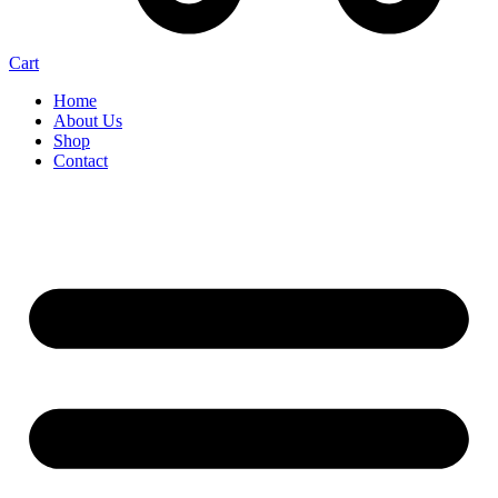
Cart
Home
About Us
Shop
Contact