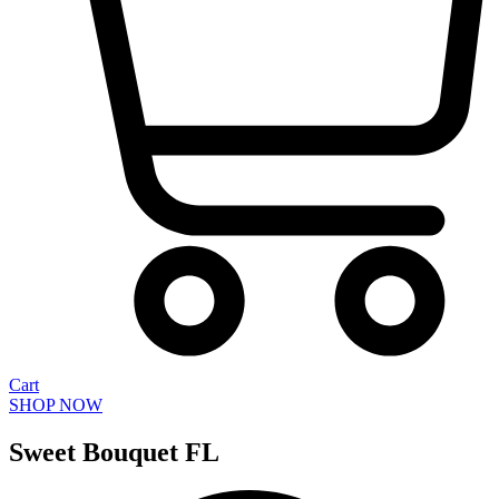
Cart
SHOP NOW
Sweet Bouquet FL