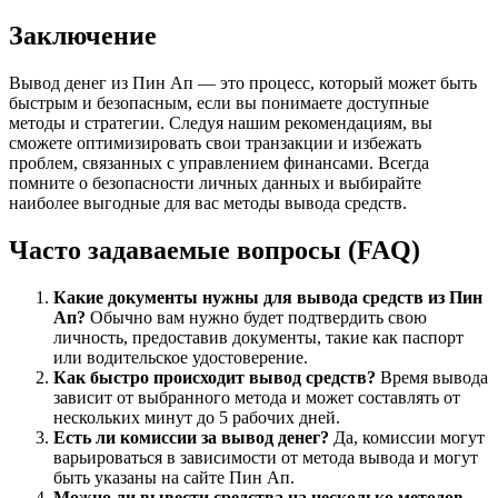
Заключение
Вывод денег из Пин Ап — это процесс, который может быть
быстрым и безопасным, если вы понимаете доступные
методы и стратегии. Следуя нашим рекомендациям, вы
сможете оптимизировать свои транзакции и избежать
проблем, связанных с управлением финансами. Всегда
помните о безопасности личных данных и выбирайте
наиболее выгодные для вас методы вывода средств.
Часто задаваемые вопросы (FAQ)
Какие документы нужны для вывода средств из Пин
Ап?
Обычно вам нужно будет подтвердить свою
личность, предоставив документы, такие как паспорт
или водительское удостоверение.
Как быстро происходит вывод средств?
Время вывода
зависит от выбранного метода и может составлять от
нескольких минут до 5 рабочих дней.
Есть ли комиссии за вывод денег?
Да, комиссии могут
варьироваться в зависимости от метода вывода и могут
быть указаны на сайте Пин Ап.
Можно ли вывести средства на несколько методов