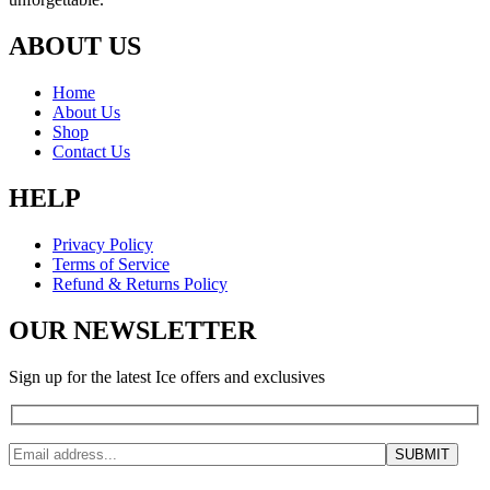
ABOUT US
Home
About Us
Shop
Contact Us
HELP
Privacy Policy
Terms of Service
Refund & Returns Policy
OUR NEWSLETTER
Sign up for the latest Ice offers and exclusives