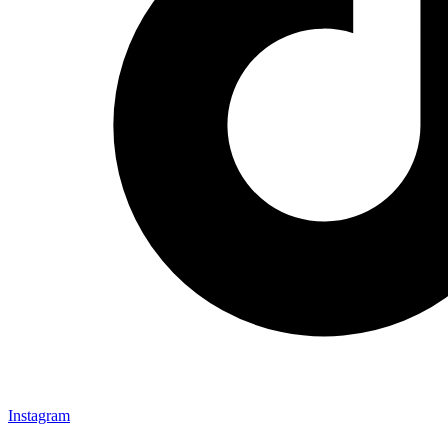
Instagram