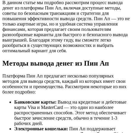
В данном статье мы подробно рассмотрим процесс вывода
денег из платформы Пин Ап, включая доступные методы,
советы по безопасным транзакциям и стратегии для
повышения эффективности вывода средств. Пин Ап — это не
только азартные игры, но и удобная система управления
финансами, которая предлагает своим пользователям
разнообразные варианты для быстрого и безопасного вывода
выигрышей. Благодаря этому гиду, вы сможете легко
разобраться в существующих возможностях и выбрать
оптимальный вариант для себя.
Методы вывода денег из Пин Ап
Платформа Пин Ап предлагает несколько популярных
методов для вывода средств, каждый из которых имеет свои
особенности и преимущества. Рассмотрим некоторые из них
более подробно:
Банковские карты:
Вывод на кредитные и дебетовые
карты Visa и MasterCard — это один из наиболее
распространенных способов. Этот метод обеспечивает
быстрое зачисление средств, обычно в течение 1-3
рабочих дней.
Электронные кошельки:
Пин Ап поддерживает