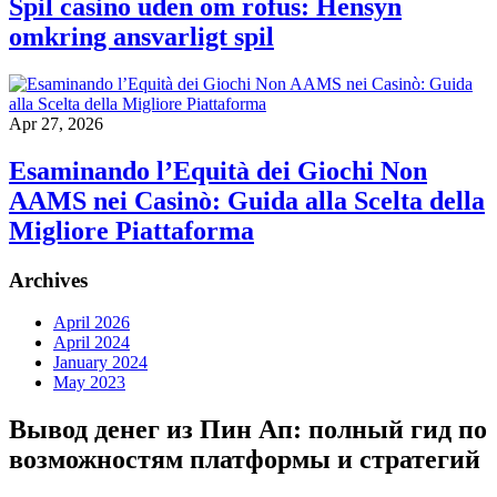
Spil casino uden om rofus: Hensyn
omkring ansvarligt spil
Apr 27, 2026
Esaminando l’Equità dei Giochi Non
AAMS nei Casinò: Guida alla Scelta della
Migliore Piattaforma
Archives
April 2026
April 2024
January 2024
May 2023
Вывод денег из Пин Ап: полный гид по
возможностям платформы и стратегий