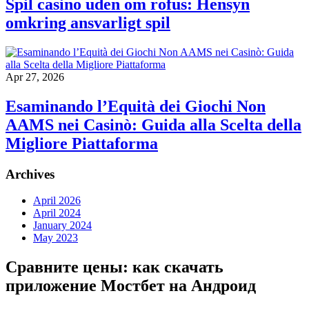
Spil casino uden om rofus: Hensyn
omkring ansvarligt spil
Apr 27, 2026
Esaminando l’Equità dei Giochi Non
AAMS nei Casinò: Guida alla Scelta della
Migliore Piattaforma
Archives
April 2026
April 2024
January 2024
May 2023
Сравните цены: как скачать
приложение Мостбет на Андроид