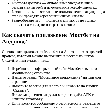
Быстрота доступа — мгновенные уведомления о
результатах матчей и изменениях в коэффициентах.
Безопасность — все данные пользователей защищены, а
ставки проходят через защищенные каналы.
Разнообразие игр — пользователи могут не только
ставить на спорт, но и играть в казино.
Как скачать приложение Мостбет на
Андроид?
Скачивание приложения Мостбет на Android — это простой
процесс, который можно выполнить в несколько шагов.
Следуйте инструкции ниже:
Перейдите на официальный сайт Мостбет с вашего
мобильного устройства.
Найдите раздел “Мобильное приложение” на главной
странице.
Выберите версию для Android и нажмите на кнопку
“Скачать”.
После завершения загрузки откройте файл APK и
начните установку.
Если появится сообщение о безопасности, разрешите
установку из неизвестных источников в настройках