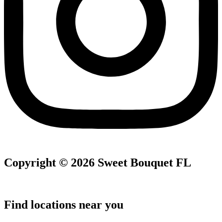
Copyright © 2026 Sweet Bouquet FL
Find locations near you