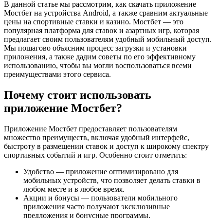
В данной статье мы рассмотрим, как скачать приложение
Мостбет на устройства Android, а также сравним актуальные
цены на спортивные ставки и казино. Мостбет — это
популярная платформа для ставок и азартных игр, которая
предлагает своим пользователям удобный мобильный доступ.
Мы пошагово объясним процесс загрузки и установки
приложения, а также дадим советы по его эффективному
использованию, чтобы вы могли воспользоваться всеми
преимуществами этого сервиса.
Почему стоит использовать
приложение Мостбет?
Приложение Мостбет предоставляет пользователям
множество преимуществ, включая удобный интерфейс,
быстроту в размещении ставок и доступ к широкому спектру
спортивных событий и игр. Особенно стоит отметить:
Удобство — приложение оптимизировано для
мобильных устройств, что позволяет делать ставки в
любом месте и в любое время.
Акции и бонусы — пользователи мобильного
приложения часто получают эксклюзивные
предложения и бонусные программы.