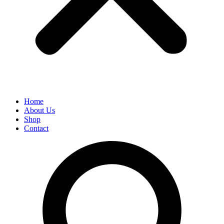
Home
About Us
Shop
Contact