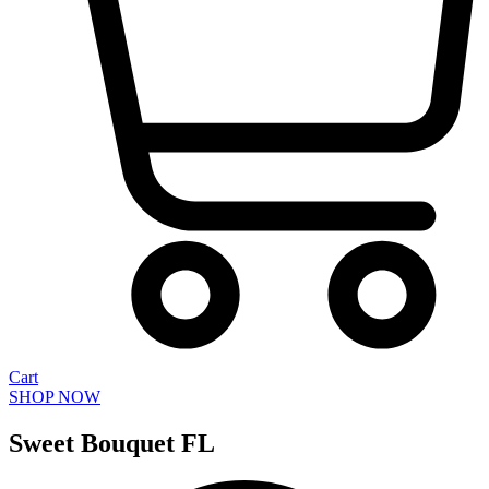
Cart
SHOP NOW
Sweet Bouquet FL