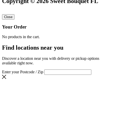
Copyright © 2026 Sweet Bouquet FL
Close
Your Order
No products in the cart.
Find locations near you
Discover a location near you with delivery or pickup options
available right now.
Enter your Postcode / Zip