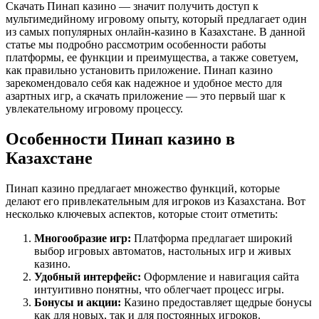
Скачать Пинап казино — значит получить доступ к
мультимедийному игровому опыту, который предлагает один
из самых популярных онлайн-казино в Казахстане. В данной
статье мы подробно рассмотрим особенности работы
платформы, ее функции и преимущества, а также советуем,
как правильно установить приложение. Пинап казино
зарекомендовало себя как надежное и удобное место для
азартных игр, а скачать приложение — это первый шаг к
увлекательному игровому процессу.
Особенности Пинап казино в
Казахстане
Пинап казино предлагает множество функций, которые
делают его привлекательным для игроков из Казахстана. Вот
несколько ключевых аспектов, которые стоит отметить:
Многообразие игр:
Платформа предлагает широкий
выбор игровых автоматов, настольных игр и живых
казино.
Удобный интерфейс:
Оформление и навигация сайта
интуитивно понятны, что облегчает процесс игры.
Бонусы и акции:
Казино предоставляет щедрые бонусы
как для новых, так и для постоянных игроков.