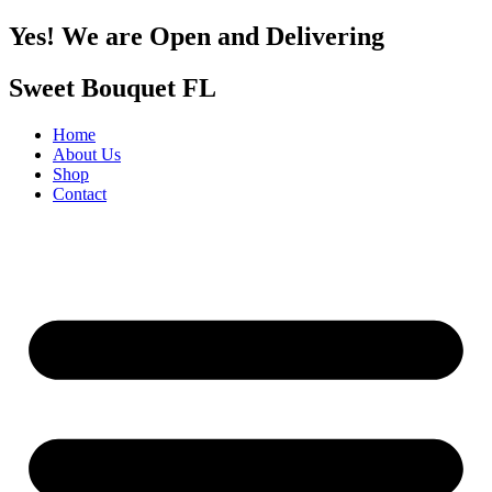
Yes! We are Open and Delivering
Sweet Bouquet FL
Home
About Us
Shop
Contact