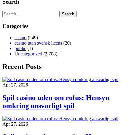
Search
Search
Categories
casino
(549)
casino utan svensk licens
(20)
public
(1)
Uncategorized
(2,708)
Recent Posts
Apr 27, 2026
Spil casino uden om rofus: Hensyn
omkring ansvarligt spil
Apr 27, 2026