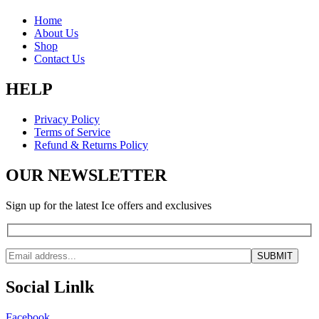
Home
About Us
Shop
Contact Us
HELP
Privacy Policy
Terms of Service
Refund & Returns Policy
OUR NEWSLETTER
Sign up for the latest Ice offers and exclusives
Social Linlk
Facebook