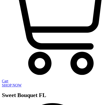
Cart
SHOP NOW
Sweet Bouquet FL