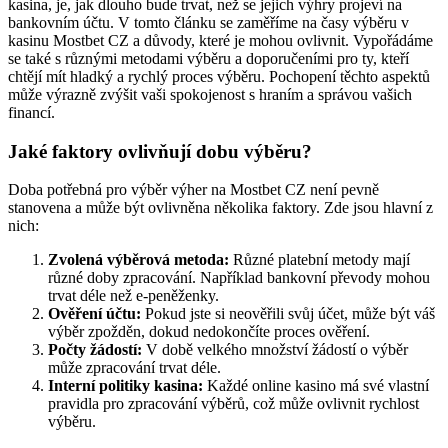
kasina, je, jak dlouho bude trvat, než se jejich výhry projeví na
bankovním účtu. V tomto článku se zaměříme na časy výběru v
kasinu Mostbet CZ a důvody, které je mohou ovlivnit. Vypořádáme
se také s různými metodami výběru a doporučeními pro ty, kteří
chtějí mít hladký a rychlý proces výběru. Pochopení těchto aspektů
může výrazně zvýšit vaši spokojenost s hraním a správou vašich
financí.
Jaké faktory ovlivňují dobu výběru?
Doba potřebná pro výběr výher na Mostbet CZ není pevně
stanovena a může být ovlivněna několika faktory. Zde jsou hlavní z
nich:
Zvolená výběrová metoda:
Různé platební metody mají
různé doby zpracování. Například bankovní převody mohou
trvat déle než e-peněženky.
Ověření účtu:
Pokud jste si neověřili svůj účet, může být váš
výběr zpožděn, dokud nedokončíte proces ověření.
Počty žádostí:
V době velkého množství žádostí o výběr
může zpracování trvat déle.
Interní politiky kasina:
Každé online kasino má své vlastní
pravidla pro zpracování výběrů, což může ovlivnit rychlost
výběru.