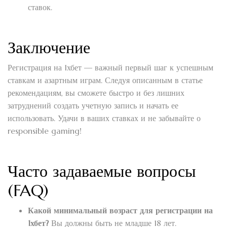
ставок.
Заключение
Регистрация на 1хбет — важный первый шаг к успешным
ставкам и азартным играм. Следуя описанным в статье
рекомендациям, вы сможете быстро и без лишних
затруднений создать учетную запись и начать ее
использовать. Удачи в ваших ставках и не забывайте о
responsible gaming!
Часто задаваемые вопросы
(FAQ)
Какой минимальный возраст для регистрации на
1хбет?
Вы должны быть не младше 18 лет.