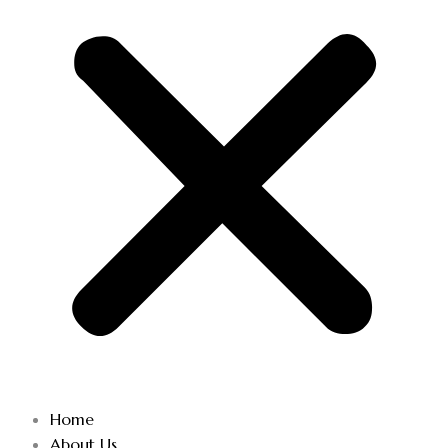
Home
About Us