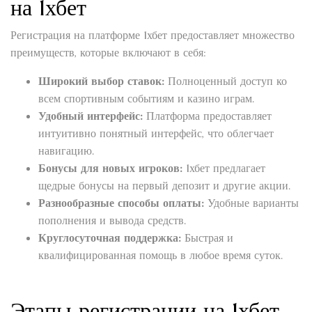
на 1хбет
Регистрация на платформе 1хбет предоставляет множество
преимуществ, которые включают в себя:
Широкий выбор ставок:
Полноценный доступ ко
всем спортивным событиям и казино играм.
Удобный интерфейс:
Платформа предоставляет
интуитивно понятный интерфейс, что облегчает
навигацию.
Бонусы для новых игроков:
1хбет предлагает
щедрые бонусы на первый депозит и другие акции.
Разнообразные способы оплаты:
Удобные варианты
пополнения и вывода средств.
Круглосуточная поддержка:
Быстрая и
квалифицированная помощь в любое время суток.
Этапы регистрации на 1хбет