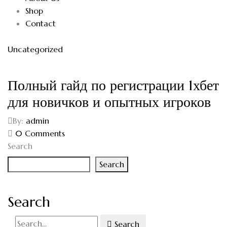
Shop
Contact
Uncategorized
Полный гайд по регистрации 1хбет
для новичков и опытных игроков
By:
admin
0
Comments
Search
Search
Search
Search