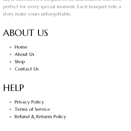
perfect for every special moment. Each bouquet tells a
story make yours unforgettable.
ABOUT US
Home
About Us
Shop
Contact Us
HELP
Privacy Policy
Terms of Service
Refund & Returns Policy