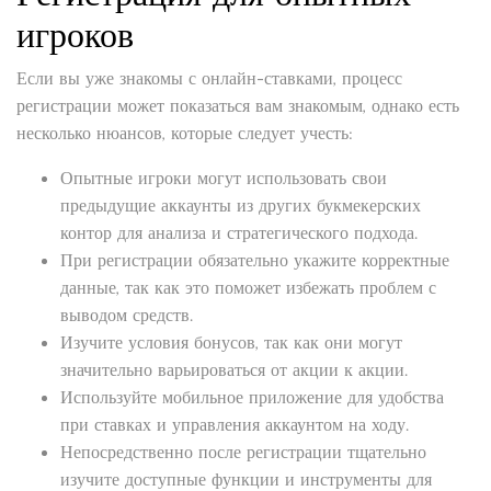
игроков
Если вы уже знакомы с онлайн-ставками, процесс
регистрации может показаться вам знакомым, однако есть
несколько нюансов, которые следует учесть:
Опытные игроки могут использовать свои
предыдущие аккаунты из других букмекерских
контор для анализа и стратегического подхода.
При регистрации обязательно укажите корректные
данные, так как это поможет избежать проблем с
выводом средств.
Изучите условия бонусов, так как они могут
значительно варьироваться от акции к акции.
Используйте мобильное приложение для удобства
при ставках и управления аккаунтом на ходу.
Непосредственно после регистрации тщательно
изучите доступные функции и инструменты для