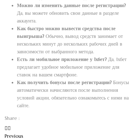
Можно ли изменить данные после регистрации?
Да, вы можете обновить свои данные в разделе
аккаунта.
Как быстро можно вывести средства после
выигрыша?
Обычно, вывод средств занимает от
нескольких минут до нескольких рабочих дней в
зависимости от выбранного метода.
Есть ли мобильное приложение у 1хбет?
Да, 1хбет
предлагает удобное мобильное приложение для
ставок на вашем смартфоне.
Как получить бонусы после регистрации?
Бонусы
автоматически начисляются после выполнения
условий акции, обязательно ознакомьтесь с ними на
сайте.
Share :
Previous