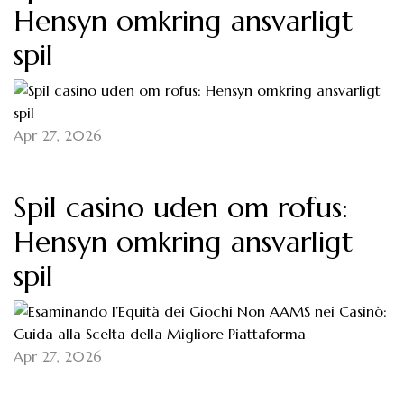
Hensyn omkring ansvarligt
spil
Apr 27, 2026
Spil casino uden om rofus:
Hensyn omkring ansvarligt
spil
Apr 27, 2026