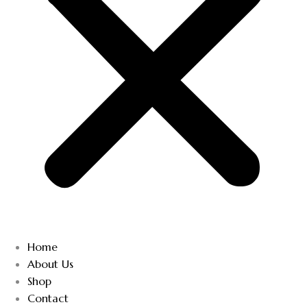
Home
About Us
Shop
Contact