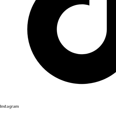
Instagram