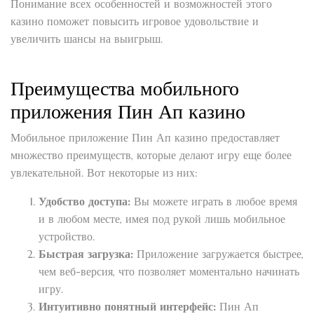
Понимание всех особенностей и возможностей этого
казино поможет повысить игровое удовольствие и
увеличить шансы на выигрыш.
Преимущества мобильного
приложения Пин Ап казино
Мобильное приложение Пин Ап казино предоставляет
множество преимуществ, которые делают игру еще более
увлекательной. Вот некоторые из них:
Удобство доступа:
Вы можете играть в любое время
и в любом месте, имея под рукой лишь мобильное
устройство.
Быстрая загрузка:
Приложение загружается быстрее,
чем веб-версия, что позволяет моментально начинать
игру.
Интуитивно понятный интерфейс:
Пин Ап