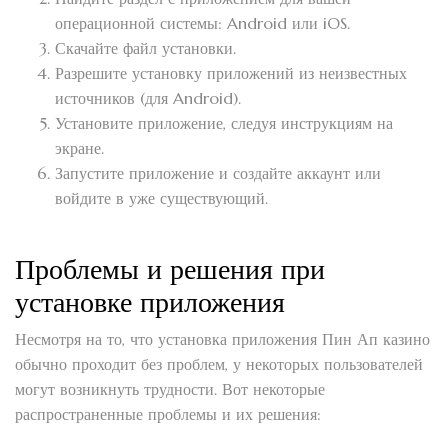
операционной системы: Android или iOS.
Скачайте файл установки.
Разрешите установку приложений из неизвестных
источников (для Android).
Установите приложение, следуя инструкциям на
экране.
Запустите приложение и создайте аккаунт или
войдите в уже существующий.
Проблемы и решения при
установке приложения
Несмотря на то, что установка приложения Пин Ап казино
обычно проходит без проблем, у некоторых пользователей
могут возникнуть трудности. Вот некоторые
распространенные проблемы и их решения: