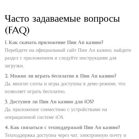
Часто задаваемые вопросы
(FAQ)
1. Как скачать приложение Пин Ап казино?
Перейдите на официальный сайт Пин Ап казино, найдите
раздел с приложением и следуйте инструкциям для
загрузки.
2. Можно ли играть бесплатно в Пин Ап казино?
Да, многие слоты и игры доступны в демо-режиме, что
позволяет играть бесплатно.
3. Доступен ли Пин Ап казино для iOS?
Да, приложение совместимо с устройствами на
операционной системе iOS.
4. Как связаться с техподдержкой Пин Ап казино?
Техподдержка доступна через чат, электронную почту и