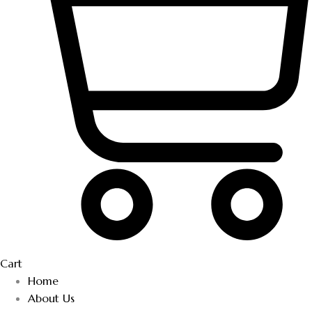
Cart
Home
About Us