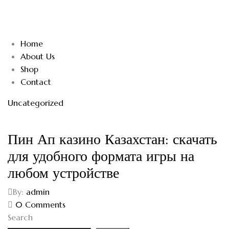
Home
About Us
Shop
Contact
Uncategorized
Пин Ап казино Казахстан: скачать
для удобного формата игры на
любом устройстве
By:
admin
0
Comments
Search