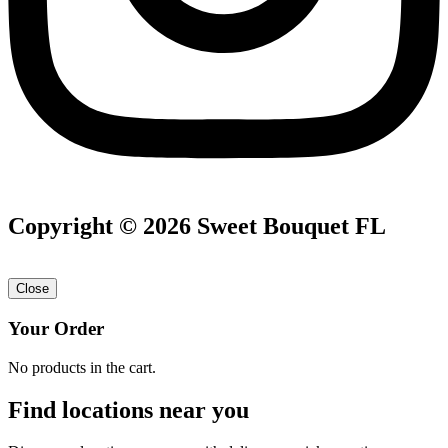
Copyright © 2026 Sweet Bouquet FL
Close
Your Order
No products in the cart.
Find locations near you