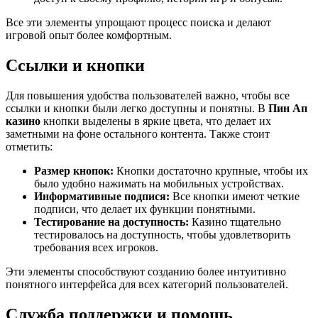
Все эти элементы упрощают процесс поиска и делают
игровой опыт более комфортным.
Ссылки и кнопки
Для повышения удобства пользователей важно, чтобы все
ссылки и кнопки были легко доступны и понятны. В
Пин Ап
казино
кнопки выделены в яркие цвета, что делает их
заметными на фоне остального контента. Также стоит
отметить:
Размер кнопок:
Кнопки достаточно крупные, чтобы их
было удобно нажимать на мобильных устройствах.
Информативные подпися:
Все кнопки имеют четкие
подписи, что делает их функции понятными.
Тестирование на доступность:
Казино тщательно
тестировалось на доступность, чтобы удовлетворить
требования всех игроков.
Эти элементы способствуют созданию более интуитивно
понятного интерфейса для всех категорий пользователей.
Служба поддержки и помощь