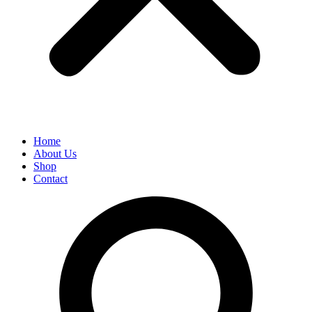
Home
About Us
Shop
Contact