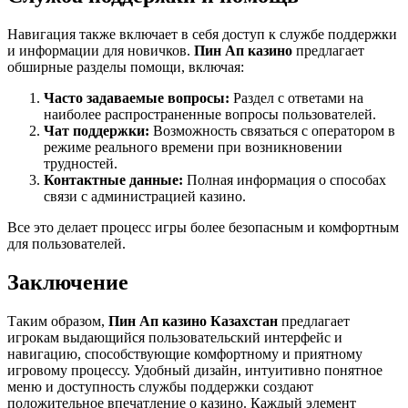
Навигация также включает в себя доступ к службе поддержки
и информации для новичков.
Пин Ап казино
предлагает
обширные разделы помощи, включая:
Часто задаваемые вопросы:
Раздел с ответами на
наиболее распространенные вопросы пользователей.
Чат поддержки:
Возможность связаться с оператором в
режиме реального времени при возникновении
трудностей.
Контактные данные:
Полная информация о способах
связи с администрацией казино.
Все это делает процесс игры более безопасным и комфортным
для пользователей.
Заключение
Таким образом,
Пин Ап казино Казахстан
предлагает
игрокам выдающийся пользовательский интерфейс и
навигацию, способствующие комфортному и приятному
игровому процессу. Удобный дизайн, интуитивно понятное
меню и доступность службы поддержки создают
положительное впечатление о казино. Каждый элемент