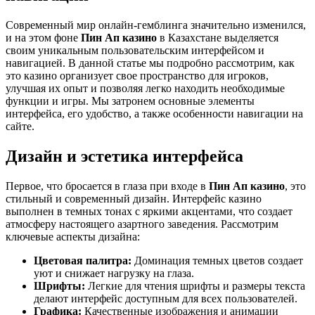
Современный мир онлайн-гемблинга значительно изменился,
и на этом фоне
Пин Ап казино
в Казахстане выделяется
своим уникальным пользовательским интерфейсом и
навигацией. В данной статье мы подробно рассмотрим, как
это казино организует свое пространство для игроков,
улучшая их опыт и позволяя легко находить необходимые
функции и игры. Мы затронем основные элементы
интерфейса, его удобство, а также особенности навигации на
сайте.
Дизайн и эстетика интерфейса
Первое, что бросается в глаза при входе в
Пин Ап казино
, это
стильный и современный дизайн. Интерфейс казино
выполнен в темных тонах с яркими акцентами, что создает
атмосферу настоящего азартного заведения. Рассмотрим
ключевые аспекты дизайна:
Цветовая палитра:
Доминация темных цветов создает
уют и снижает нагрузку на глаза.
Шрифты:
Легкие для чтения шрифты и размеры текста
делают интерфейс доступным для всех пользователей.
Графика:
Качественные изображения и анимации