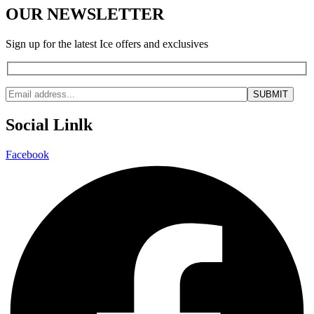
OUR NEWSLETTER
Sign up for the latest Ice offers and exclusives
Social Linlk
Facebook