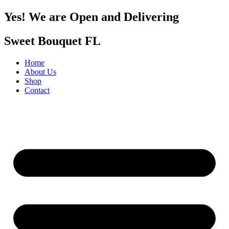
Yes! We are Open and Delivering
Sweet Bouquet FL
Home
About Us
Shop
Contact