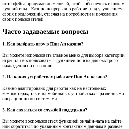
интерфейса продуман до мелочей, чтобы обеспечить игрокам
лучший опыт. Казино непрерывно работает над улучшением
своих предложений, отвечая на потребности и пожелания
своих пользователей.
Часто задаваемые вопросы
1. Как выбрать игру в Пин Ап казино?
Вы можете использовать главное меню для выбора категории
игры или воспользоваться функцией поиска для быстрого
нахождения по названию.
2. На каких устройствах работает Пин Ап казино?
Казино адаптировано для работы как на настольных
компьютерах, так и на мобильных устройствах с различными
операционными системами.
3. Как связаться со службой поддержки?
Вы можете воспользоваться функцией онлайн-чата на сайте
или обратиться по указанным контактным данным в разделе