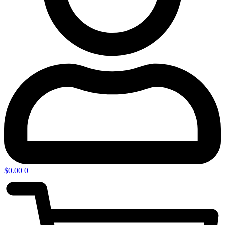
$
0.00
0