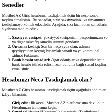
Sənədlər
Mostbet AZ Giriş hesabınızı təsdiqləmək üçün bir neçə sənəd
təqdim etməlisiniz. Bu sənədlər, sizin şəxsiyyətinizi və ünvanınızı
təsdiqləməyə kömək edəcəkdir. Aşağıda, sizə lazım olan sənədlərin
siyahısını təqdim edirik:
Şəxsiyyət vəsiqəsi:
Şəxsiyyət vəsiqənizin, pasportunuzun və
ya digər müvafiq sənədin surətini göndərin.
Ünvanın təsdiqi:
Son bir neçə ayda olan, adınıza
qeydiyyatdan keçmiş bir əmlak sənədi və ya kommunal
xidmət Fakturası.
Bank hesabı sənədləri:
Əgər ödənişlər və depozitlər üçün
bank hesabı istifadə edirsinizsə, bununla bağlı sənəd təqdim
etməlisiniz.
Hesabınızı Necə Təsdiqləmək olar?
Mostbet AZ Giriş hesabınızı təsdiqləmək üçün aşağıdakı addımları
izləyə bilərsiniz:
Giriş edin:
İlk əvvəl, Mostbet AZ platformasına daxil olun.
Hesabınızın tablosuna keçin.
Sənəd yükləyin:
“Hesabım” bölməsində “Təsdiqləmə”