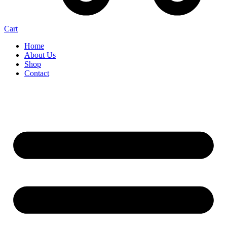
Cart
Home
About Us
Shop
Contact