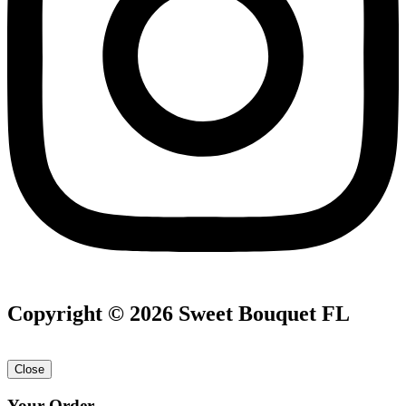
Copyright © 2026 Sweet Bouquet FL
Close
Your Order