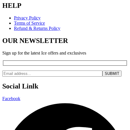
HELP
Privacy Policy
Terms of Service
Refund & Returns Policy
OUR NEWSLETTER
Sign up for the latest Ice offers and exclusives
Social Linlk
Facebook