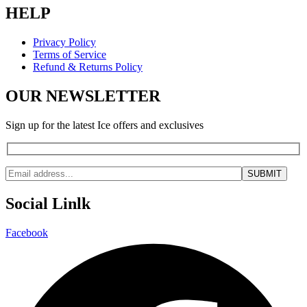
HELP
Privacy Policy
Terms of Service
Refund & Returns Policy
OUR NEWSLETTER
Sign up for the latest Ice offers and exclusives
Social Linlk
Facebook