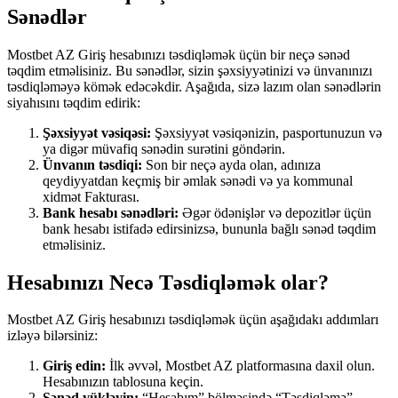
Sənədlər
Mostbet AZ Giriş hesabınızı təsdiqləmək üçün bir neçə sənəd
təqdim etməlisiniz. Bu sənədlər, sizin şəxsiyyətinizi və ünvanınızı
təsdiqləməyə kömək edəcəkdir. Aşağıda, sizə lazım olan sənədlərin
siyahısını təqdim edirik:
Şəxsiyyət vəsiqəsi:
Şəxsiyyət vəsiqənizin, pasportunuzun və
ya digər müvafiq sənədin surətini göndərin.
Ünvanın təsdiqi:
Son bir neçə ayda olan, adınıza
qeydiyyatdan keçmiş bir əmlak sənədi və ya kommunal
xidmət Fakturası.
Bank hesabı sənədləri:
Əgər ödənişlər və depozitlər üçün
bank hesabı istifadə edirsinizsə, bununla bağlı sənəd təqdim
etməlisiniz.
Hesabınızı Necə Təsdiqləmək olar?
Mostbet AZ Giriş hesabınızı təsdiqləmək üçün aşağıdakı addımları
izləyə bilərsiniz:
Giriş edin:
İlk əvvəl, Mostbet AZ platformasına daxil olun.
Hesabınızın tablosuna keçin.
Sənəd yükləyin:
“Hesabım” bölməsində “Təsdiqləmə”