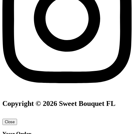
Copyright © 2026 Sweet Bouquet FL
Close
Your Order