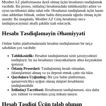
Mostbet AZ platformasına daxil olmaq üçün hesabınızı təsdiqləmək
vacibdir. Bu proses, istifadəçi hesabınızdakı təhlükəsizliyi artırır və
oyun təcrübənizi daha rahat edir. Hesabınızı təsdiqləmək üçün lazım
olan addımları bilmək, online bahis dünyasında uğurlu olmaq üçün
əsasdır. Bu məqalədə, Mostbet AZ Giriş hesabınızı necə
təsdiqləyəcəyinizi ətraflı şəkildə izah edəcəyik.
Hesabı Təsdiqləməyin Əhəmiyyəti
Online bahis platformalarında hesabın təsdiqlənməsi bir neçə
səbəbdən çox vacibdir:
Təhlükəsizlik:
Hesabın təsdiqlənməsi sizin şəxsiyyətinizi
təsdiqləyir, bu isə hesabınızı cinayətkarların əlinə keçməkdən
qoruyur.
Ödəniş Prosesləri:
Təsdiqlənmiş hesab olmadan,
ödənişlərinizi almaq və ya deposit etmək çətin ola bilər.
Qaydalara Uyğunluq:
Bir çox bahis platforması,
qanunvericiliyə uyğun olaraq müştəri hesablarını
təsdiqləməlidir.
İstifadəçi Təcrübəsi:
Hesabınızın təsdiqlənməsi, sizə daha
çox xidmət və resurslara çıxış imkanı tanıyır.
Hesab Təsdiqi Üçün tələb olunan