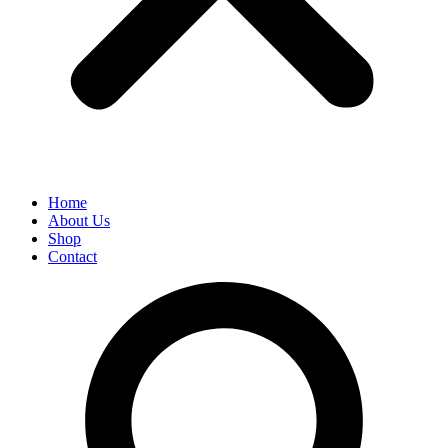
Home
About Us
Shop
Contact