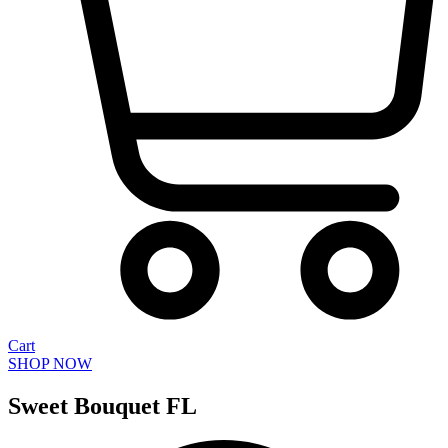
Cart
SHOP NOW
Sweet Bouquet FL