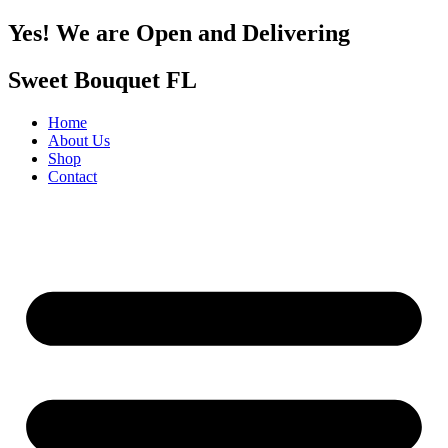
Yes! We are Open and Delivering
Sweet Bouquet FL
Home
About Us
Shop
Contact