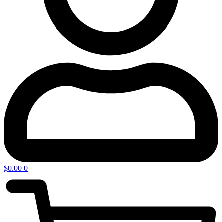
$
0.00
0