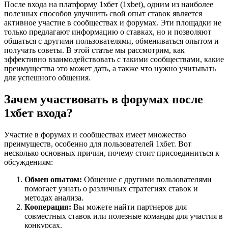
После входа на платформу 1хбет (1xbet), одним из наиболее
полезных способов улучшить свой опыт ставок является
активное участие в сообществах и форумах. Эти площадки не
только предлагают информацию о ставках, но и позволяют
общаться с другими пользователями, обмениваться опытом и
получать советы. В этой статье мы рассмотрим, как
эффективно взаимодействовать с такими сообществами, какие
преимущества это может дать, а также что нужно учитывать
для успешного общения.
Зачем участвовать в форумах после
1хбет входа?
Участие в форумах и сообществах имеет множество
преимуществ, особенно для пользователей 1хбет. Вот
несколько основных причин, почему стоит присоединиться к
обсуждениям:
Обмен опытом:
Общение с другими пользователями
помогает узнать о различных стратегиях ставок и
методах анализа.
Кооперация:
Вы можете найти партнеров для
совместных ставок или полезные команды для участия в
конкурсах.