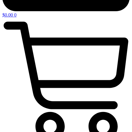
$
0.00
0