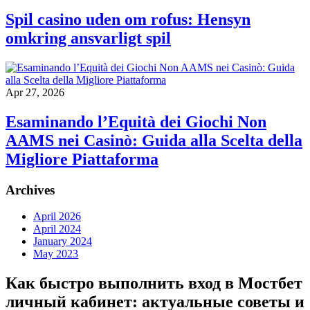
Spil casino uden om rofus: Hensyn
omkring ansvarligt spil
Apr 27, 2026
Esaminando l’Equità dei Giochi Non
AAMS nei Casinò: Guida alla Scelta della
Migliore Piattaforma
Archives
April 2026
April 2024
January 2024
May 2023
Как быстро выполнить вход в Мостбет
личный кабинет: актуальные советы и