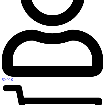
$
0.00
0