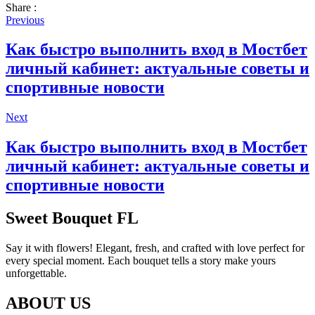
Share :
Previous
Как быстро выполнить вход в Мостбет
личный кабинет: актуальные советы и
спортивные новости
Next
Как быстро выполнить вход в Мостбет
личный кабинет: актуальные советы и
спортивные новости
Sweet Bouquet FL
Say it with flowers! Elegant, fresh, and crafted with love perfect for
every special moment. Each bouquet tells a story make yours
unforgettable.
ABOUT US