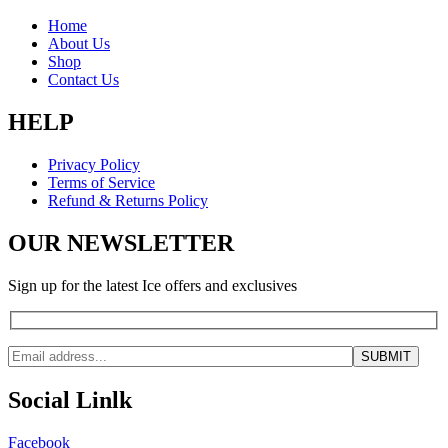
Home
About Us
Shop
Contact Us
HELP
Privacy Policy
Terms of Service
Refund & Returns Policy
OUR NEWSLETTER
Sign up for the latest Ice offers and exclusives
Social Linlk
Facebook