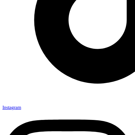
Instagram