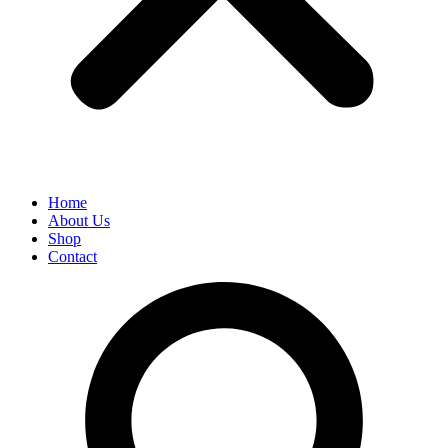
Home
About Us
Shop
Contact