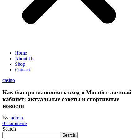
Home
About Us
Shop
Contact
casino
Как быстро выполнить вход в Мостбет личный
кабинет: актуальные советы и спортивные
новости
By:
admin
0
Comments
Search
Search