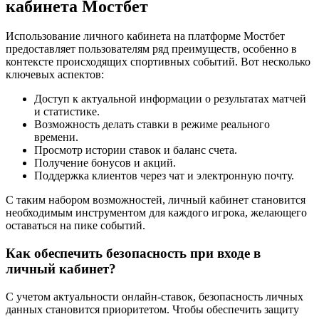
кабинета Мостбет
Использование личного кабинета на платформе Мостбет
предоставляет пользователям ряд преимуществ, особенно в
контексте происходящих спортивных событий. Вот несколько
ключевых аспектов:
Доступ к актуальной информации о результатах матчей
и статистике.
Возможность делать ставки в режиме реального
времени.
Просмотр истории ставок и баланс счета.
Получение бонусов и акций.
Поддержка клиентов через чат и электронную почту.
С таким набором возможностей, личный кабинет становится
необходимым инструментом для каждого игрока, желающего
оставаться на пике событий.
Как обеспечить безопасность при входе в
личный кабинет?
С учетом актуальности онлайн-ставок, безопасность личных
данных становится приоритетом. Чтобы обеспечить защиту