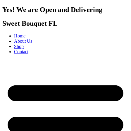
Yes! We are Open and Delivering
Sweet Bouquet FL
Home
About Us
Shop
Contact