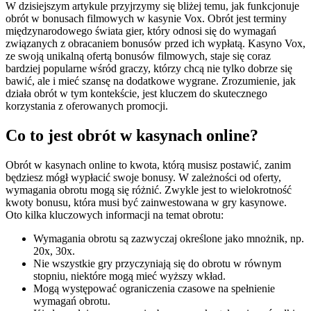
W dzisiejszym artykule przyjrzymy się bliżej temu, jak funkcjonuje
obrót w bonusach filmowych w kasynie Vox. Obrót jest terminy
międzynarodowego świata gier, który odnosi się do wymagań
związanych z obracaniem bonusów przed ich wypłatą. Kasyno Vox,
ze swoją unikalną ofertą bonusów filmowych, staje się coraz
bardziej popularne wśród graczy, którzy chcą nie tylko dobrze się
bawić, ale i mieć szansę na dodatkowe wygrane. Zrozumienie, jak
działa obrót w tym kontekście, jest kluczem do skutecznego
korzystania z oferowanych promocji.
Co to jest obrót w kasynach online?
Obrót w kasynach online to kwota, którą musisz postawić, zanim
będziesz mógł wypłacić swoje bonusy. W zależności od oferty,
wymagania obrotu mogą się różnić. Zwykle jest to wielokrotność
kwoty bonusu, która musi być zainwestowana w gry kasynowe.
Oto kilka kluczowych informacji na temat obrotu:
Wymagania obrotu są zazwyczaj określone jako mnożnik, np.
20x, 30x.
Nie wszystkie gry przyczyniają się do obrotu w równym
stopniu, niektóre mogą mieć wyższy wkład.
Mogą występować ograniczenia czasowe na spełnienie
wymagań obrotu.