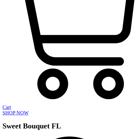
Cart
SHOP NOW
Sweet Bouquet FL