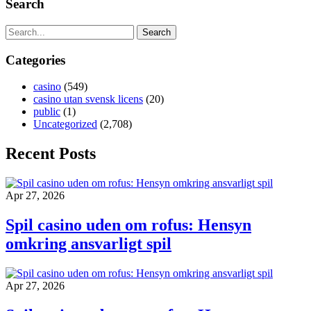
Search
Search
Categories
casino
(549)
casino utan svensk licens
(20)
public
(1)
Uncategorized
(2,708)
Recent Posts
Apr 27, 2026
Spil casino uden om rofus: Hensyn
omkring ansvarligt spil
Apr 27, 2026