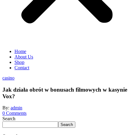
Home
About Us
Shop
Contact
casino
Jak działa obrót w bonusach filmowych w kasynie
Vox?
By:
admin
0
Comments
Search
Search