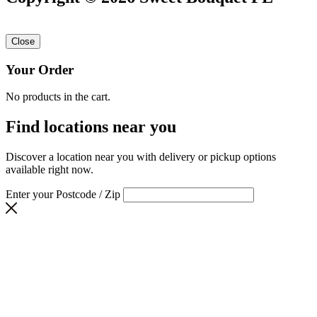
Close
Your Order
No products in the cart.
Find locations near you
Discover a location near you with delivery or pickup options
available right now.
Enter your Postcode / Zip