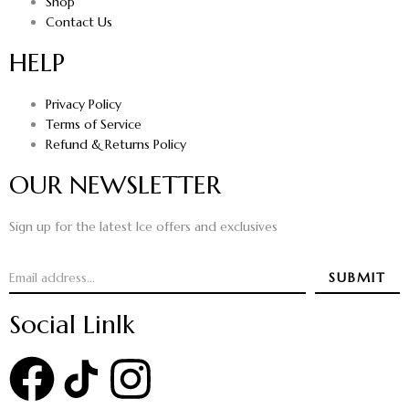
Shop
Contact Us
HELP
Privacy Policy
Terms of Service
Refund & Returns Policy
OUR NEWSLETTER
Sign up for the latest Ice offers and exclusives
Social Linlk