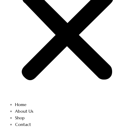
Home
About Us
Shop
Contact