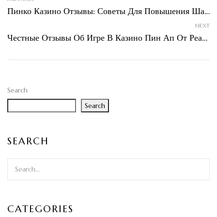
Пинко Казино Отзывы: Советы Для Повышения Шансов На Выигрыш
NEXT
Честные Отзывы Об Игре В Казино Пин Ап От Реальных Пользователей В 2023
Search
Search
SEARCH
CATEGORIES