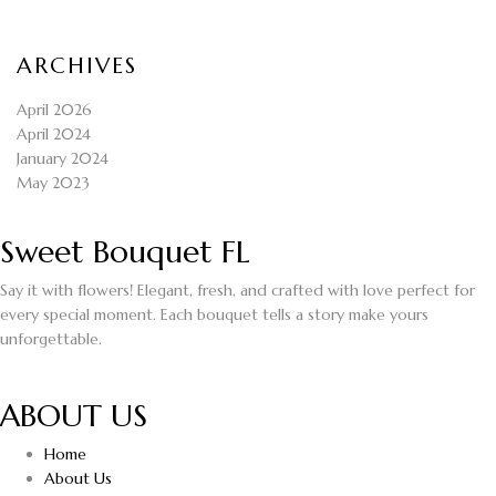
ARCHIVES
April 2026
April 2024
January 2024
May 2023
Sweet Bouquet FL
Say it with flowers! Elegant, fresh, and crafted with love perfect for
every special moment. Each bouquet tells a story make yours
unforgettable.
ABOUT US
Home
About Us