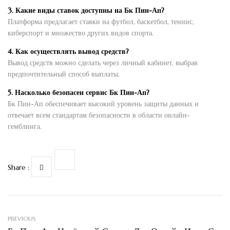
3. Какие виды ставок доступны на Бк Пин-Ап?
Платформа предлагает ставки на футбол, баскетбол, теннис,
киберспорт и множество других видов спорта.
4. Как осуществлять вывод средств?
Вывод средств можно сделать через личный кабинет, выбрав
предпочтительный способ выплаты.
5. Насколько безопасен сервис Бк Пин-Ап?
Бк Пин-Ап обеспечивает высокий уровень защиты данных и
отвечает всем стандартам безопасности в области онлайн-
гемблинга.
Share :
PREVIOUS