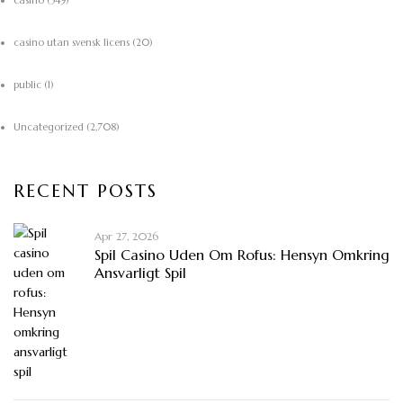
casino utan svensk licens
(20)
public
(1)
Uncategorized
(2,708)
RECENT POSTS
Apr 27, 2026
Spil Casino Uden Om Rofus: Hensyn Omkring
Ansvarligt Spil