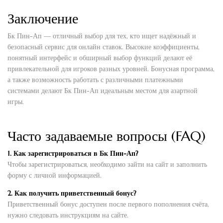
Заключение
Бк Пин-Ап — отличный выбор для тех, кто ищет надёжный и
безопасный сервис для онлайн ставок. Высокие коэффициенты,
понятный интерфейс и обширный выбор функций делают её
привлекательной для игроков разных уровней. Бонусная программа,
а также возможность работать с различными платежными
системами делают Бк Пин-Ап идеальным местом для азартной
игры.
Часто задаваемые вопросы (FAQ)
1. Как зарегистрироваться в Бк Пин-Ап?
Чтобы зарегистрироваться, необходимо зайти на сайт и заполнить
форму с личной информацией.
2. Как получить приветственный бонус?
Приветственный бонус доступен после первого пополнения счёта,
нужно следовать инструкциям на сайте.