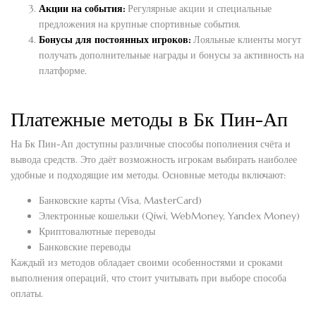
Акции на события:
Регулярные акции и специальные
предложения на крупные спортивные события.
Бонусы для постоянных игроков:
Лояльные клиенты могут
получать дополнительные награды и бонусы за активность на
платформе.
Платежные методы в Бк Пин-Ап
На Бк Пин-Ап доступны различные способы пополнения счёта и
вывода средств. Это даёт возможность игрокам выбирать наиболее
удобные и подходящие им методы. Основные методы включают:
Банковские карты (Visa, MasterCard)
Электронные кошельки (Qiwi, WebMoney, Yandex Money)
Криптовалютные переводы
Банковские переводы
Каждый из методов обладает своими особенностями и сроками
выполнения операций, что стоит учитывать при выборе способа
оплаты.