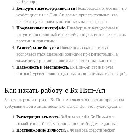
киберспорт.
Конкурентные коэффициенты:
Пользователи отмечают, что
коэффициенты на Пин-Ап весьма привлекательные, что
позволяет увеличивать потенциальные выигрыши.
Продуманный интерфейс:
Платформа имеет удобный и
интуитивно понятный интерфейс, что делает процесс ставок
простым и приятным.
Разнообразие бонусов:
Новые пользователи могут
воспользоваться щедрыми бонусами при регистрации, а
также регулярными акциями для постоянных клиентов.
Надёжность и безопасность:
Бк Пин-Ап гарантирует
высокий уровень защиты данных и финансовых транзакций.
Как начать работу с Бк Пин-Ап
Запуск азартной игры на Бк Пин-Ап является простым процессом,
требующим всего лишь несколько шагов. Вот что нужно сделать:
Регистрация аккаунта:
Зайдите на сайт Бк Пин-Ап и
создайте новый аккаунт, заполнив необходимые данные.
Подтверждение личности:
Для вывода средств может