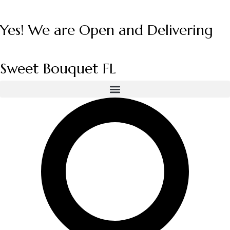
Yes! We are Open and Delivering
Sweet Bouquet FL