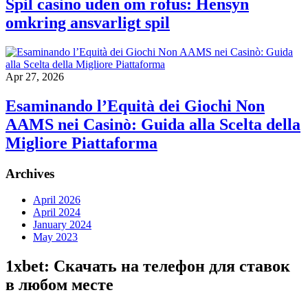
Spil casino uden om rofus: Hensyn
omkring ansvarligt spil
Apr 27, 2026
Esaminando l’Equità dei Giochi Non
AAMS nei Casinò: Guida alla Scelta della
Migliore Piattaforma
Archives
April 2026
April 2024
January 2024
May 2023
1xbet: Скачать на телефон для ставок
в любом месте