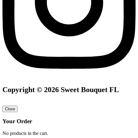
Copyright © 2026 Sweet Bouquet FL
Close
Your Order
No products in the cart.