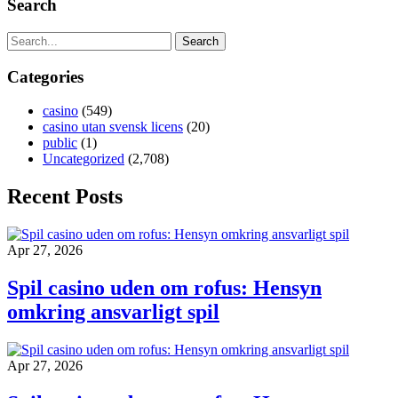
Search
Search
Categories
casino
(549)
casino utan svensk licens
(20)
public
(1)
Uncategorized
(2,708)
Recent Posts
Apr 27, 2026
Spil casino uden om rofus: Hensyn
omkring ansvarligt spil
Apr 27, 2026