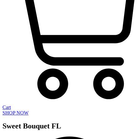
Cart
SHOP NOW
Sweet Bouquet FL