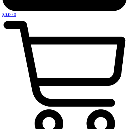
$
0.00
0