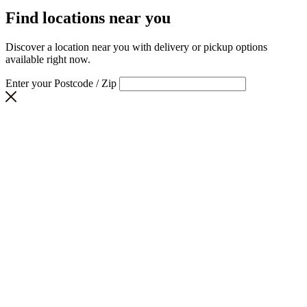
Find locations near you
Discover a location near you with delivery or pickup options
available right now.
Enter your Postcode / Zip