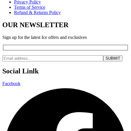
Privacy Policy
Terms of Service
Refund & Returns Policy
OUR NEWSLETTER
Sign up for the latest Ice offers and exclusives
Social Linlk
Facebook