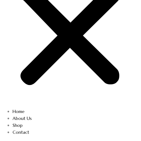
Home
About Us
Shop
Contact