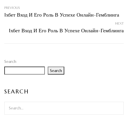
PREVIOUS
1хбет Вход И Его Роль В Успехе Онлайн-Гемблинга
NEXT
1хбет Вход И Его Роль В Успехе Онлайн-Гемблинга
Search
Search
SEARCH