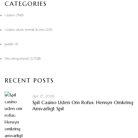
CATEGORIES
casino
(549)
casino utan svensk licens
(20)
public
(1)
Uncategorized
(2,708)
RECENT POSTS
Apr 27, 2026
Spil Casino Uden Om Rofus: Hensyn Omkring
Ansvarligt Spil